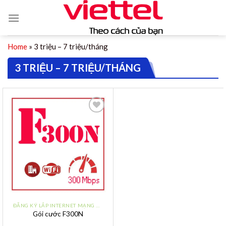
Skip
to
content
Home
»
3 triệu – 7 triệu/tháng
3 TRIỆU – 7 TRIỆU/THÁNG
Add to
wishlist
ĐĂNG KÝ LẮP INTERNET MẠNG WIFI VIETTEL TẠI ĐÀ NẴNG
Gói cước F300N