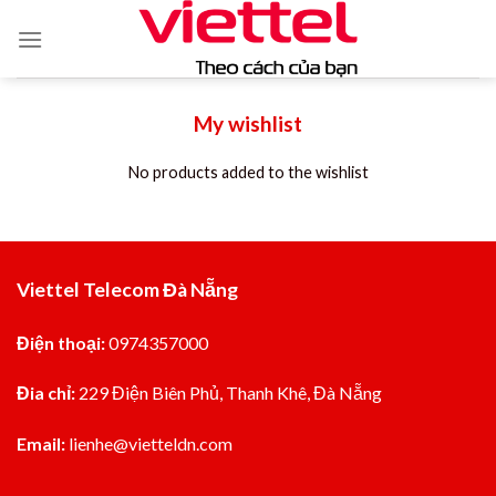
Skip
to
content
My wishlist
No products added to the wishlist
Viettel Telecom Đà Nẵng
Điện thoại:
0974357000
Đia chỉ:
229 Điện Biên Phủ, Thanh Khê, Đà Nẵng
Email:
lienhe@vietteldn.com