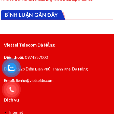
BÌNH LUẬN GẦN ĐÂY
Viettel Telecom Đà Nẵng
Điện thoại:
0974357000
Đia chỉ:
229 Điện Biên Phủ, Thanh Khê, Đà Nẵng
Email:
lienhe@vietteldn.com
Dịch vụ
Internet