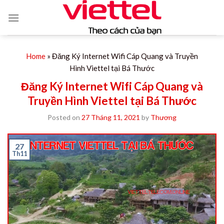
Skip
to
content
Home
»
Đăng Ký Internet Wifi Cáp Quang và Truyền
Hình Viettel tại Bá Thước
Đăng Ký Internet Wifi Cáp Quang và
Truyền Hình Viettel tại Bá Thước
Posted on
27 Tháng 11, 2021
by
Thương
27
Th11