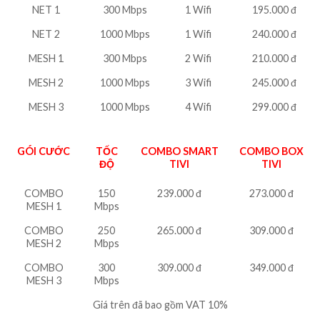
NET 1
300 Mbps
1 Wifi
195.000 đ
NET 2
1000 Mbps
1 Wifi
240.000 đ
MESH 1
300 Mbps
2 Wifi
210.000 đ
MESH 2
1000 Mbps
3 Wifi
245.000 đ
MESH 3
1000 Mbps
4 Wifi
299.000 đ
GÓI CƯỚC
TỐC
COMBO SMART
COMBO BOX
ĐỘ
TIVI
TIVI
COMBO
150
239.000 đ
273.000 đ
MESH 1
Mbps
COMBO
250
265.000 đ
309.000 đ
MESH 2
Mbps
COMBO
300
309.000 đ
349.000 đ
MESH 3
Mbps
Giá trên đã bao gồm VAT 10%