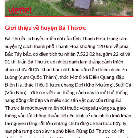
Giới thiệu về huyện Bá Thước
Bá Thước là huyện miền núi của tỉnh Thanh Hóa, trung tâm
huyện lỵ cách thành phố Thanh Hóa khoảng 120 km về phía
Bắc Tây bắc, có diện tích tự nhiên 7.522,02 ha, gồm 22 xã và
01 thị trấn.Bá Thước có nhiều danh lam thắng cảnh thiên
nhiên chưa được khai thác như: khu bảo tồn thiên nhiên Pù
Luông (cụm Quốc Thành), thác Mơ ở xã Điền Quang, đập
Điền Hạ, thác Hiêu (Hươu), hang Dơi (Kho Mường), Suối Cá
(Văn Nho)… đi kèm với các thắng cảnh này là một hệ thống
hang động rất đẹp và nhiều các sản vật quý của rừng.Bá
Thước là một huyện miền núi thuộc vùng sâu vùng xa, giao
thông vận tải không thuận lợi nên kinh tế còn nhiều khó khăn,
tài nguyên rừng rất lớn nhưng chưa được khai thác hợp lý,
nạn phá rừng còn xảy ra phổ biến. Rừng Bá Thước có rất