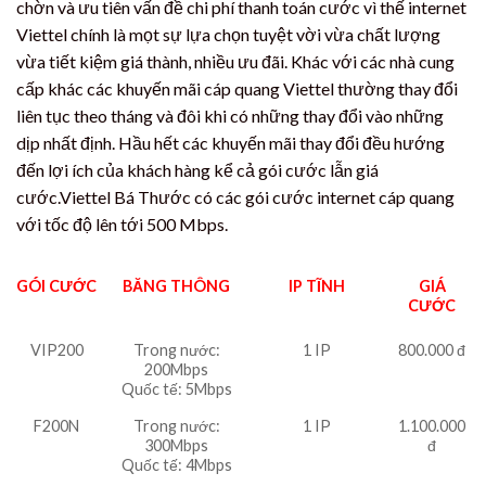
chờn và ưu tiên vấn đề chi phí thanh toán cước vì thế internet
Viettel chính là mọt sự lựa chọn tuyệt vời vừa chất lượng
vừa tiết kiệm giá thành, nhiều ưu đãi. Khác với các nhà cung
cấp khác các khuyến mãi cáp quang Viettel thường thay đổi
liên tục theo tháng và đôi khi có những thay đổi vào những
dịp nhất định. Hầu hết các khuyến mãi thay đổi đều hướng
đến lợi ích của khách hàng kể cả gói cước lẫn giá
cước.Viettel Bá Thước có các gói cước internet cáp quang
với tốc độ lên tới 500 Mbps.
GÓI CƯỚC
BĂNG THÔNG
IP TĨNH
GIÁ
CƯỚC
VIP200
Trong nước:
1 IP
800.000 đ
200Mbps
Quốc tế: 5Mbps
F200N
Trong nước:
1 IP
1.100.000
300Mbps
đ
Quốc tế: 4Mbps