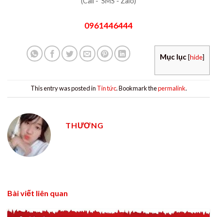
(Call - SMS - Zalo)
0961446444
Mục lục
[
hide
]
This entry was posted in
Tin tức
. Bookmark the
permalink
.
THƯƠNG
Bài viết liên quan