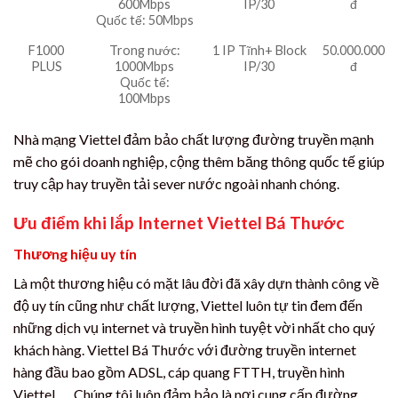
600Mbps
IP/30
đ
Quốc tế: 50Mbps
F1000
Trong nước:
1 IP Tĩnh+ Block
50.000.000
PLUS
1000Mbps
IP/30
đ
Quốc tế:
100Mbps
Nhà mạng Viettel đảm bảo chất lượng đường truyền mạnh
mẽ cho gói doanh nghiệp, cộng thêm băng thông quốc tế giúp
truy cập hay truyền tải sever nước ngoài nhanh chóng.
Ưu điểm khi lắp Internet Viettel Bá Thước
Thương hiệu uy tín
Là một thương hiệu có mặt lâu đời đã xây dựn thành công về
độ uy tín cũng như chất lượng, Viettel luôn tự tin đem đến
những dịch vụ internet và truyền hình tuyệt vời nhất cho quý
khách hàng. Viettel Bá Thước với đường truyền internet
hàng đầu bao gồm ADSL, cáp quang FTTH, truyền hình
Viettel ,… Chúng tôi luôn đảm bảo là nơi cung cấp đường