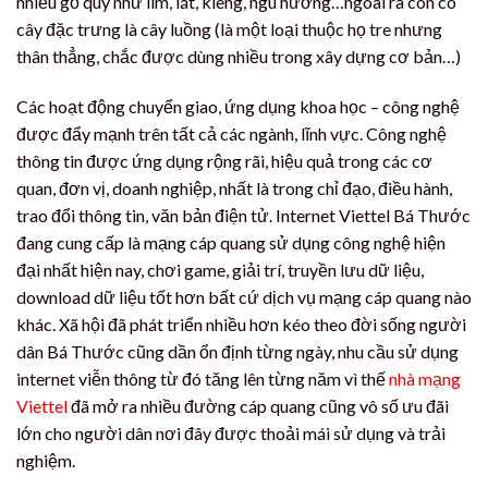
nhiều gỗ quý như lim, lát, kiêng, ngù hương…ngoài ra còn có
cây đặc trưng là cây luồng (là một loại thuộc họ tre nhưng
thân thẳng, chắc được dùng nhiều trong xây dựng cơ bản…)
Các hoạt động chuyển giao, ứng dụng khoa học – công nghệ
được đẩy mạnh trên tất cả các ngành, lĩnh vực. Công nghệ
thông tin được ứng dụng rộng rãi, hiệu quả trong các cơ
quan, đơn vị, doanh nghiệp, nhất là trong chỉ đạo, điều hành,
trao đổi thông tin, văn bản điện tử. Internet Viettel Bá Thước
đang cung cấp là mạng cáp quang sử dụng công nghệ hiện
đại nhất hiện nay, chơi game, giải trí, truyền lưu dữ liệu,
download dữ liệu tốt hơn bất cứ dịch vụ mạng cáp quang nào
khác. Xã hội đã phát triển nhiều hơn kéo theo đời sống người
dân Bá Thước cũng dần ổn định từng ngày, nhu cầu sử dụng
internet viễn thông từ đó tăng lên từng năm vì thế
nhà mạng
Viettel
đã mở ra nhiều đường cáp quang cũng vô số ưu đãi
lớn cho người dân nơi đây được thoải mái sử dụng và trải
nghiệm.