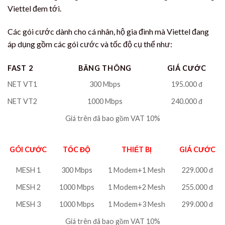
Viettel đem tới.
Các gói cước dành cho cá nhân, hộ gia đình mà Viettel đang
áp dụng gồm các gói cước và tốc độ cụ thể như:
FAST 2
BĂNG THÔNG
GIÁ CƯỚC
NET VT1
300 Mbps
195.000 đ
NET VT2
1000 Mbps
240.000 đ
Giá trên đã bao gồm VAT 10%
GÓI CƯỚC
TỐC ĐỘ
THIẾT BỊ
GIÁ CƯỚC
MESH 1
300 Mbps
1 Modem+1 Mesh
229.000 đ
MESH 2
1000 Mbps
1 Modem+2 Mesh
255.000 đ
MESH 3
1000 Mbps
1 Modem+3 Mesh
299.000 đ
Giá trên đã bao gồm VAT 10%