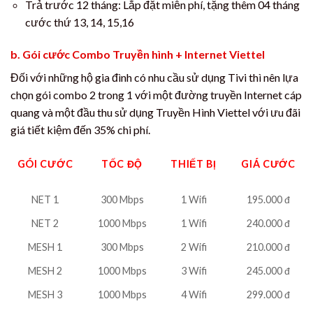
Trả trước 12 tháng: Lắp đặt miễn phí, tặng thêm 04 tháng
cước thứ 13, 14, 15,16
b. Gói cước Combo Truyền hình + Internet Viettel
Đối với những hộ gia đình có nhu cầu sử dụng Tivi thì nên lựa
chọn gói combo 2 trong 1 với một đường truyền Internet cáp
quang và một đầu thu sử dụng Truyền Hình Viettel với ưu đãi
giá tiết kiệm đến 35% chi phí.
GÓI CƯỚC
TỐC ĐỘ
THIẾT BỊ
GIÁ CƯỚC
NET 1
300 Mbps
1 Wifi
195.000 đ
NET 2
1000 Mbps
1 Wifi
240.000 đ
MESH 1
300 Mbps
2 Wifi
210.000 đ
MESH 2
1000 Mbps
3 Wifi
245.000 đ
MESH 3
1000 Mbps
4 Wifi
299.000 đ