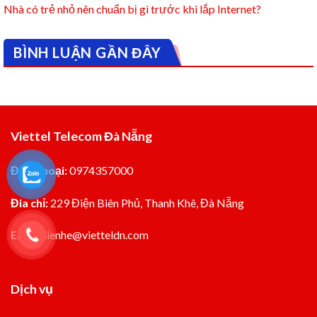
Nhà có trẻ nhỏ nên chuẩn bị gì trước khi lắp Internet?
BÌNH LUẬN GẦN ĐÂY
Viettel Telecom Đà Nẵng
Điện thoại:
0974357000
Đia chỉ:
229 Điện Biên Phủ, Thanh Khê, Đà Nẵng
Email:
lienhe@vietteldn.com
Dịch vụ