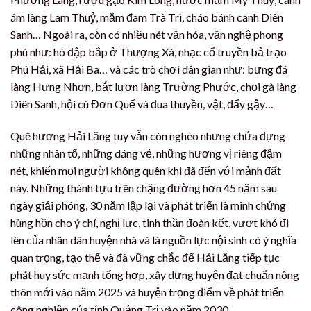
ám làng Lam Thuỷ, mắm đam Trà Trì, cháo bánh canh Diên
Sanh… Ngoài ra, còn có nhiều nét văn hóa, văn nghệ phong
phú như: hò đập bắp ở Thượng Xá, nhạc cổ truyền bả trạo
Phú Hải, xã Hải Ba… và các trò chơi dân gian như: bưng đá
làng Hưng Nhơn, bắt lươn làng Trường Phước, chọi gà làng
Diên Sanh, hội cù Đơn Quế và đua thuyền, vật, đẩy gậy…
Quê hương Hải Lăng tuy vẫn còn nghèo nhưng chứa đựng
những nhân tố, những dáng vẻ, những hương vị riêng đậm
nét, khiến mọi người không quên khi đã đến với mảnh đất
này. Những thành tựu trên chặng đường hơn 45 năm sau
ngày giải phóng, 30 năm lập lại và phát triển là minh chứng
hùng hồn cho ý chí, nghị lực, tinh thần đoàn kết, vượt khó đi
lên của nhân dân huyện nhà và là nguồn lực nội sinh có ý nghĩa
quan trọng, tạo thế và đà vững chắc để Hải Lăng tiếp tục
phát huy sức mạnh tổng hợp, xây dựng huyện đạt chuẩn nông
thôn mới vào năm 2025 và huyện trọng điểm về phát triển
công nghiệp của tỉnh Quảng Trị vào năm 2030.