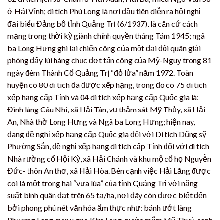
ở Hải Vĩnh; di tích Phú Long là nơi đầu tiên diễn ra hội nghị
đại biểu Đảng bộ tỉnh Quảng Trị (6/1937), là căn cứ cách
mạng trong thời kỳ giành chính quyền tháng Tám 1945; ngã
ba Long Hưng ghi lại chiến công của một đại đội quân giải
phóng đẩy lùi hàng chục đợt tấn công của Mỹ-Nguỵ trong 81
ngày đêm Thành Cổ Quảng Trị “đỏ lửa” năm 1972. Toàn
huyện có 80 di tích đã được xếp hạng, trong đó có 75 di tích
xếp hạng cấp Tỉnh và 04 di tích xếp hạng cấp Quốc gia là:
Đình làng Câu Nhi, xã Hải Tân, vụ thảm sát Mỹ Thủy, xã Hải
An, Nhà thờ Long Hưng và Ngã ba Long Hưng; hiện nay,
đang đề nghị xếp hạng cấp Quốc gia đối với Di tích Dũng sỹ
Phường Sắn, đề nghị xếp hạng di tích cấp Tỉnh đối với di tích
Nhà rường cổ Hội Kỳ, xã Hải Chánh và khu mộ cổ họ Nguyễn
Đức- thôn An thơ, xã Hải Hòa. Bên cạnh việc Hải Lăng được
coi là một trong hai “vựa lúa” của tỉnh Quảng Trị với năng
suất bình quân đạt trên 65 tạ/ha, nơi đây còn được biết đến
bởi phong phú nét văn hóa ẩm thực như: bánh ướt làng
Phương Lang, rượu gạo Kim Long, nước mắm Mỹ Thuỷ, canh