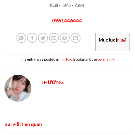
(Call - SMS - Zalo)
0961446444
Mục lục
[
hide
]
This entry was posted in
Tin tức
. Bookmark the
permalink
.
THƯƠNG
Bài viết liên quan