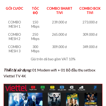
GÓI CƯỚC
TỐC
COMBO SMART
COMBO BOX
ĐỘ
TIVI
TIVI
COMBO
150
239.000 đ
273.000 đ
MESH 1
Mbps
COMBO
250
265.000 đ
309.000 đ
MESH 2
Mbps
COMBO
300
309.000 đ
349.000 đ
MESH 3
Mbps
Giá trên đã bao gồm VAT 10%
Thiết bị sử dụng:
01 Modem wifi + 01 Bộ đầu thu setbox
Viettel TV 4K