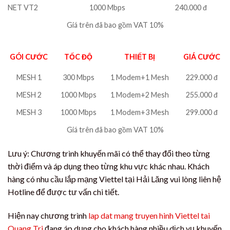
NET VT2
1000 Mbps
240.000 đ
Giá trên đã bao gồm VAT 10%
GÓI CƯỚC
TỐC ĐỘ
THIẾT BỊ
GIÁ CƯỚC
MESH 1
300 Mbps
1 Modem+1 Mesh
229.000 đ
MESH 2
1000 Mbps
1 Modem+2 Mesh
255.000 đ
MESH 3
1000 Mbps
1 Modem+3 Mesh
299.000 đ
Giá trên đã bao gồm VAT 10%
Lưu ý: Chương trình khuyến mãi có thể thay đổi theo từng
thời điểm và áp dụng theo từng khu vực khác nhau. Khách
hàng có nhu cầu lắp mạng Viettel tại Hải Lăng vui lòng liên hệ
Hotline để được tư vấn chi tiết.
Hiện nay chương trình
lap dat mang truyen hinh Viettel tai
Quang Tri
đang áp dụng cho khách hàng nhiều dịch vụ khuyến