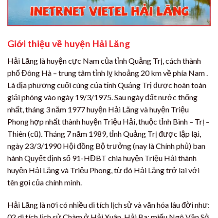
Giới thiệu về huyện Hải Lăng
Hải Lăng là huyện cực Nam của tỉnh Quảng Trị, cách thành
phố Đông Hà – trung tâm tỉnh lỵ khoảng 20 km về phía Nam .
Là địa phương cuối cùng của tỉnh Quảng Trị được hoàn toàn
giải phóng vào ngày 19/3/1975. Sau ngày đất nước thống
nhất, tháng 3 năm 1977 huyện Hải Lăng và huyện Triệu
Phong hợp nhất thành huyện Triệu Hải, thuộc tỉnh Bình – Trị –
Thiên (cũ). Tháng 7 năm 1989, tỉnh Quảng Trị được lập lại,
ngày 23/3/1990 Hội đồng Bộ trưởng (nay là Chính phủ) ban
hành Quyết định số 91-HĐBT chia huyện Triệu Hải thành
huyện Hải Lăng và Triệu Phong, từ đó Hải Lăng trở lại với
tên gọi của chính mình.
Hải Lăng là nơi có nhiều di tích lịch sử và văn hóa lâu đời như:
02 di tích lịch sử Chàm ở Hải Xuân, Hải Ba; miếu Ngô Văn Sở