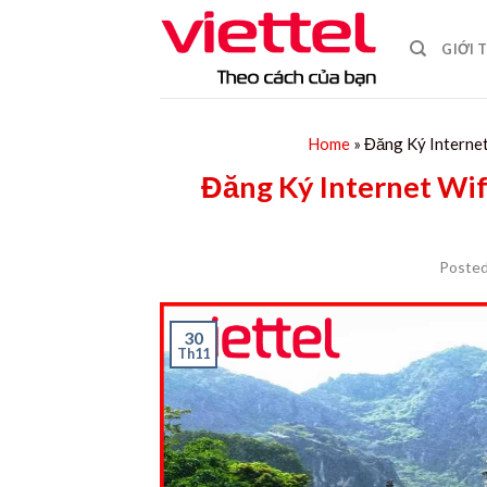
Skip
to
GIỚI 
content
Home
»
Đăng Ký Internet
Đăng Ký Internet Wif
Poste
30
Th11