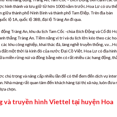
ược hình thành và lưu giữ từ hơn 1000 năm trước.Hoa Lư có ưu th
nằm giữa thành phố Ninh Bình và thành phố Tam Điệp. Trên địa bàn
ốc lộ 1A, quốc lộ 38B, đại lộ Tràng An đi qua.
ng động Tràng An, khu du lịch Tam Cốc -chùa Bích Động và Cố đô H
 thắng Tràng An. Tiềm năng vị trí và du lịch lớn kéo theo các ho
 các khu công nghiệp, khai thác đá, làng nghề truyền thống, v.v…H
h đất một thời là kinh đô của nước Đại Cồ Việt. Hoa Lư có địa hình
giữa miền rừng núi và đồng bằng nên có rất nhiều các hang động, t
c chú trọng và nâng cấp nhiều lần để có thể đem đến dịch vụ inte
n. Nhà mạng rất quan tâm đến khách hàng tại thị xã này, luôn đưa 
lựa chọn.
g và truyền hình Viettel tại huyện Hoa