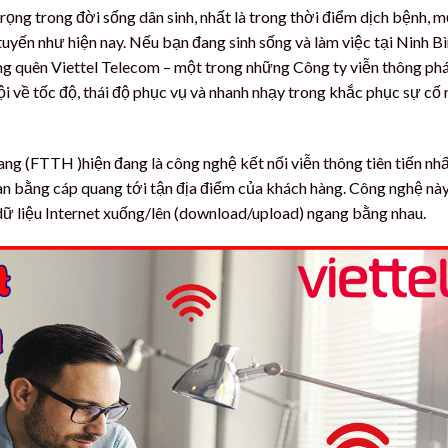
rọng trong đời sống dân sinh, nhất là trong thời điểm dịch bệnh, m
uyến như hiện nay. Nếu bạn đang sinh sống và làm việc tại Ninh Bì
ừng quên Viettel Telecom – một trong những Công ty viễn thông ph
ội về tốc độ, thái độ phục vụ và nhanh nhạy trong khắc phục sự cố
ang (FTTH )hiện đang là công nghệ kết nối viễn thông tiên tiến nh
oàn bằng cáp quang tới tận địa điểm của khách hàng. Công nghệ nà
i dữ liệu Internet xuống/lên (download/upload) ngang bằng nhau.