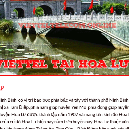
Lư
h Bình, có vị trí bao bọc phía bắc và tây với thành phố Ninh Bình
 thị xã Tam Điệp, phía nam giáp huyện Yên Mô, phía đông giáp huyệ
.Huyện Hoa Lư được thành lập năm 1907 và mang tên kinh đô Hoa
ch của cố đô Hoa Lư hiện nay nằm trên huyện này. Hoa Lư thuộc vù
 như khu hang động Tràng An, Tam Cốc – Bích Động bên cạnh các di