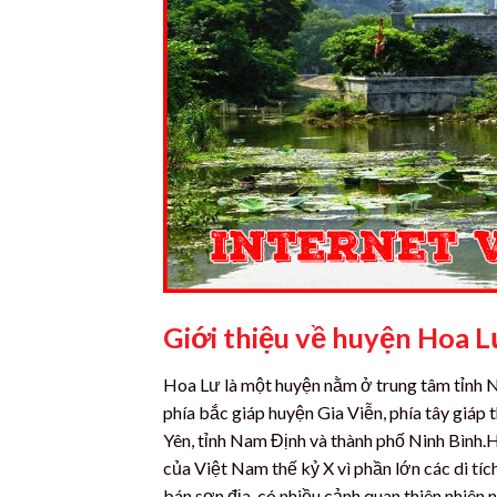
Giới thiệu về huyện Hoa 
Hoa Lư là một huyện nằm ở trung tâm tỉnh Nin
phía bắc giáp huyện Gia Viễn, phía tây giáp
Yên, tỉnh Nam Định và thành phố Ninh Bình
của Việt Nam thế kỷ X vì phần lớn các di tí
bán sơn địa, có nhiều cảnh quan thiên nhiên