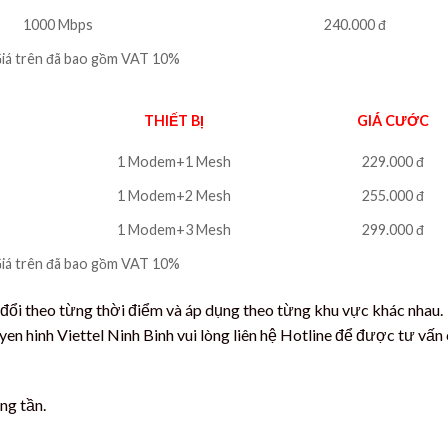
1000 Mbps
240.000 đ
iá trên đã bao gồm VAT 10%
THIẾT BỊ
GIÁ CƯỚC
1 Modem+1 Mesh
229.000 đ
1 Modem+2 Mesh
255.000 đ
1 Modem+3 Mesh
299.000 đ
iá trên đã bao gồm VAT 10%
 đổi theo từng thời điểm và áp dụng theo từng khu vực khác nhau.
en hinh Viettel Ninh Binh vui lòng liên hệ Hotline để được tư vấn 
ng tần.