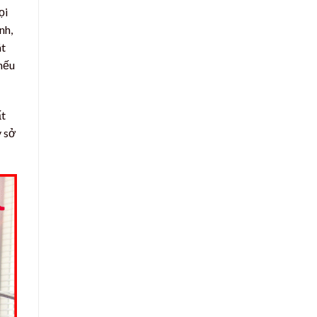
ọi
nh,
át
 nếu
ất
y sở