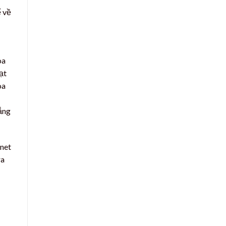
ế về
oa
ạt
oa
hắng
rnet
ra