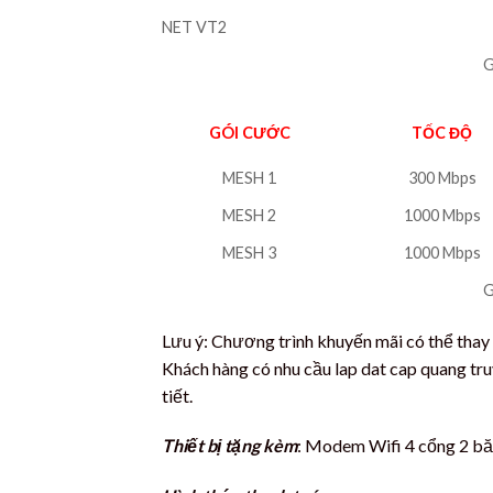
NET VT2
G
GÓI CƯỚC
TỐC ĐỘ
MESH 1
300 Mbps
MESH 2
1000 Mbps
MESH 3
1000 Mbps
G
Lưu ý: Chương trình khuyến mãi có thể thay
Khách hàng có nhu cầu lap dat cap quang truy
tiết.
Thiết bị tặng kèm
: Modem Wifi 4 cổng 2 bă