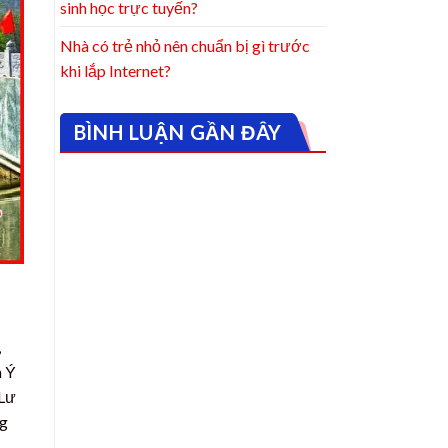
sinh học trực tuyến?
Nhà có trẻ nhỏ nên chuẩn bị gì trước
khi lắp Internet?
BÌNH LUẬN GẦN ĐÂY
,
n Ý
 Lư
ng