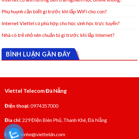
Phụ huynh cần biết gì trước khi lắp WiFi cho con?
Internet Viettel có phù hợp cho học sinh học trực tuyến?
Nhà có trẻ nhỏ nên chuẩn bị gì trước khi lắp Internet?
BÌNH LUẬN GẦN ĐÂY
Viettel Telecom Đà Nẵng
Điện thoại:
0974357000
Đia chỉ:
229 Điện Biên Phủ, Thanh Khê, Đà Nẵng
Email:
lienhe@vietteldn.com