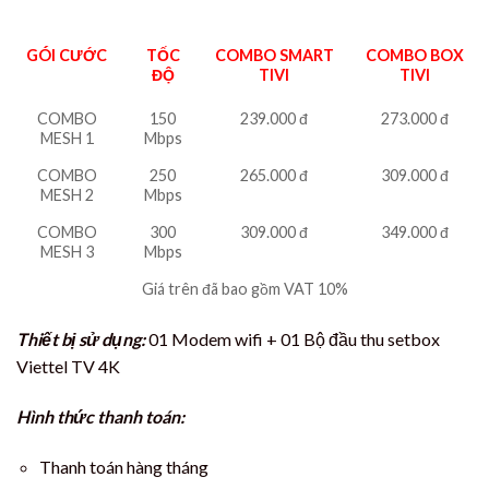
GÓI CƯỚC
TỐC
COMBO SMART
COMBO BOX
ĐỘ
TIVI
TIVI
COMBO
150
239.000 đ
273.000 đ
MESH 1
Mbps
COMBO
250
265.000 đ
309.000 đ
MESH 2
Mbps
COMBO
300
309.000 đ
349.000 đ
MESH 3
Mbps
Giá trên đã bao gồm VAT 10%
Thiết bị sử dụng:
01 Modem wifi + 01 Bộ đầu thu setbox
Viettel TV 4K
Hình thức thanh toán:
Thanh toán hàng tháng