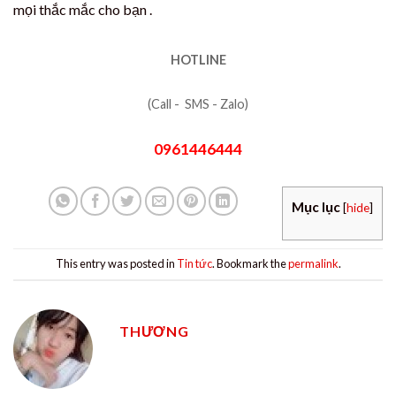
mọi thắc mắc cho bạn .
HOTLINE
(Call - SMS - Zalo)
0961446444
Mục lục
[
hide
]
This entry was posted in
Tin tức
. Bookmark the
permalink
.
THƯƠNG