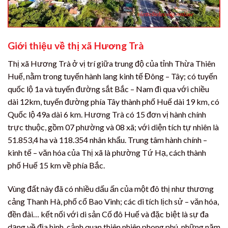
Giới thiệu về thị xã Hương Trà
Thị xã Hương Trà ở vị trí giữa trung độ của tỉnh Thừa Thiên
Huế, nằm trong tuyến hành lang kinh tế Đông – Tây; có tuyến
quốc lộ 1a và tuyến đường sắt Bắc – Nam đi qua với chiều
dài 12km, tuyến đường phía Tây thành phố Huế dài 19 km, có
Quốc lộ 49a dài 6 km. Hương Trà có 15 đơn vị hành chính
trực thuộc, gồm 07 phường và 08 xã; với diện tích tự nhiên là
51.853,4 ha và 118.354 nhân khẩu. Trung tâm hành chính –
kinh tế – văn hóa của Thị xã là phường Tứ Hạ, cách thành
phố Huế 15 km về phía Bắc.
Vùng đất này đã có nhiều dấu ấn của một đô thị như thương
cảng Thanh Hà, phố cổ Bao Vinh; các di tích lịch sử – văn hóa,
đền đài… kết nối với di sản Cố đô Huế và đặc biệt là sự đa
dạng về địa hình, cảnh quan thiên nhiên phong phú. những năm