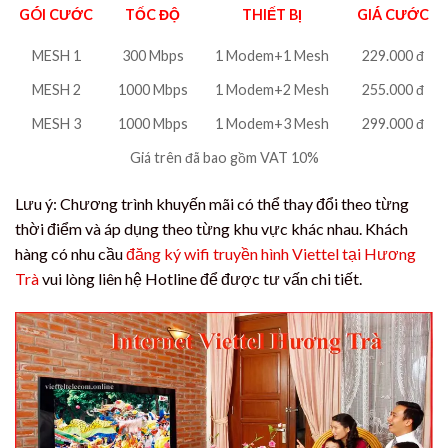
GÓI CƯỚC
TỐC ĐỘ
THIẾT BỊ
GIÁ CƯỚC
MESH 1
300 Mbps
1 Modem+1 Mesh
229.000 đ
MESH 2
1000 Mbps
1 Modem+2 Mesh
255.000 đ
MESH 3
1000 Mbps
1 Modem+3 Mesh
299.000 đ
Giá trên đã bao gồm VAT 10%
Lưu ý: Chương trình khuyến mãi có thể thay đổi theo từng
thời điểm và áp dụng theo từng khu vực khác nhau. Khách
hàng có nhu cầu
đăng ký wifi truyền hình Viettel tại Hương
Trà
vui lòng liên hệ Hotline để được tư vấn chi tiết.