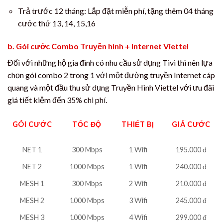
Trả trước 12 tháng: Lắp đặt miễn phí, tặng thêm 04 tháng
cước thứ 13, 14, 15,16
b. Gói cước Combo Truyền hình + Internet Viettel
Đối với những hộ gia đình có nhu cầu sử dụng Tivi thì nên lựa
chọn gói combo 2 trong 1 với một đường truyền Internet cáp
quang và một đầu thu sử dụng Truyền Hình Viettel với ưu đãi
giá tiết kiệm đến 35% chi phí.
GÓI CƯỚC
TỐC ĐỘ
THIẾT BỊ
GIÁ CƯỚC
NET 1
300 Mbps
1 Wifi
195.000 đ
NET 2
1000 Mbps
1 Wifi
240.000 đ
MESH 1
300 Mbps
2 Wifi
210.000 đ
MESH 2
1000 Mbps
3 Wifi
245.000 đ
MESH 3
1000 Mbps
4 Wifi
299.000 đ