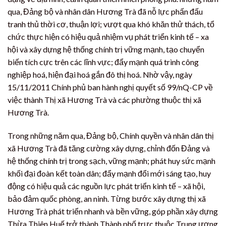
qua, Đảng bộ và nhân dân Hương Trà đã nỗ lực phấn đấu
tranh thủ thời cơ, thuận lợi; vượt qua khó khăn thử thách, tổ
chức thực hiện có hiệu quả nhiệm vụ phát triển kinh tế – xa
hội và xây dựng hệ thống chính trị vững mạnh, tạo chuyển
biến tích cực trên các lĩnh vực; đẩy mạnh quá trình công
nghiệp hoá, hiện đại hoá gắn đô thị hoá. Nhờ vậy, ngày
15/11/2011 Chính phủ ban hành nghị quyết số 99/nQ-CP về
việc thành Thị xã Hương Trà và các phường thuộc thị xã
Hương Trà.
Trong những năm qua, Đảng bộ, Chính quyền và nhân dân thị
xã Hương Trà đã tăng cường xây dựng, chỉnh đốn Đảng và
hệ thống chính trị trong sạch, vững mạnh; phát huy sức mạnh
khối đại đoàn kết toàn dân; đẩy mạnh đổi mới sáng tạo, huy
động có hiệu quả các nguồn lực phát triển kinh tế – xã hội,
bảo đảm quốc phòng, an ninh. Từng bước xây dựng thị xã
Hương Trà phát triển nhanh và bền vững, góp phần xây dựng
Thừa Thiên Huế trở thành Thành phố trực thuộc Trung ương