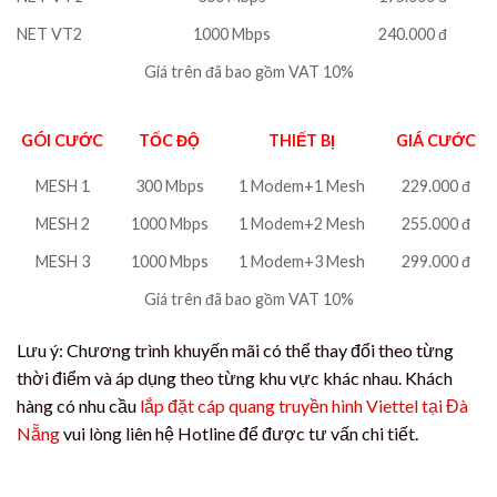
NET VT2
1000 Mbps
240.000 đ
Giá trên đã bao gồm VAT 10%
GÓI CƯỚC
TỐC ĐỘ
THIẾT BỊ
GIÁ CƯỚC
MESH 1
300 Mbps
1 Modem+1 Mesh
229.000 đ
MESH 2
1000 Mbps
1 Modem+2 Mesh
255.000 đ
MESH 3
1000 Mbps
1 Modem+3 Mesh
299.000 đ
Giá trên đã bao gồm VAT 10%
Lưu ý: Chương trình khuyến mãi có thể thay đổi theo từng
thời điểm và áp dụng theo từng khu vực khác nhau. Khách
hàng có nhu cầu
lắp đặt cáp quang truyền hình Viettel tại Đà
Nẵng
vui lòng liên hệ Hotline để được tư vấn chi tiết.