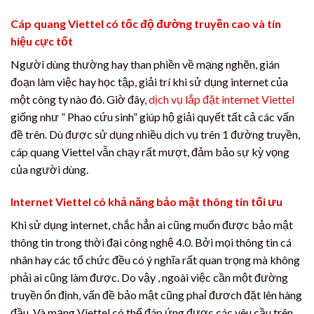
Cáp quang Viettel có tốc độ đường truyền cao và tín
hiệu cực tốt
Người dùng thường hay than phiền về mạng nghẽn, gián
đoạn làm việc hay học tập, giải trí khi sử dụng internet của
một công ty nào đó. Giờ đây,
dịch vụ lắp đặt internet Viettel
giống như ” Phao cứu sinh” giúp hộ giải quyết tất cả các vấn
đề trên. Dù được sử dụng nhiều dịch vụ trên 1 đường truyền,
cáp quang Viettel vẫn chạy rất mượt, đảm bảo sự kỳ vọng
của người dùng.
Internet Viettel có khả năng bảo mật thông tin tối ưu
Khi sử dụng internet, chắc hẳn ai cũng muốn được bảo mật
thông tin trong thời đại công nghệ 4.0. Bởi mọi thông tin cá
nhân hay các tổ chức đều có ý nghĩa rất quan trọng mà không
phải ai cũng làm được. Do vậy , ngoài việc cần một đường
truyền ổn định, vấn đề bảo mật cũng phaỉ đươch đặt lên hàng
đầu. Và mạng Viettel có thể đáp ứng được các yêu cầu trên,