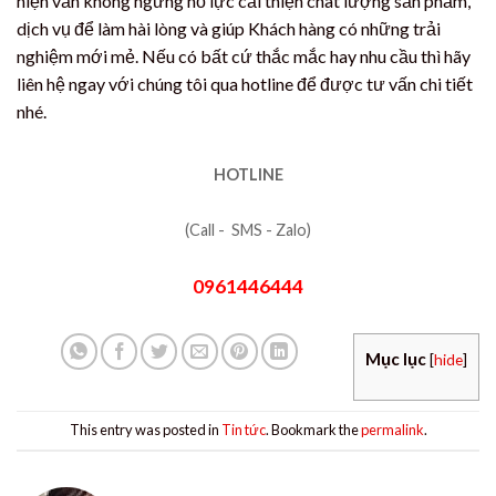
hiện vẫn không ngừng nỗ lực cải thiện chât lượng sản phẩm,
dịch vụ để làm hài lòng và giúp Khách hàng có những trải
nghiệm mới mẻ. Nếu có bất cứ thắc mắc hay nhu cầu thì hãy
liên hệ ngay với chúng tôi qua hotline để được tư vấn chi tiết
nhé.
HOTLINE
(Call - SMS - Zalo)
0961446444
Mục lục
[
hide
]
This entry was posted in
Tin tức
. Bookmark the
permalink
.