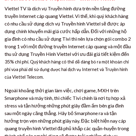
Viettel TV là dịch vụ Truyền hình dựa trên nền tảng đường
truyền Internet cáp quang Viettel. Vì thế, khi quý khách hàng
có nhu cầu sử dụng dịch vụ Truyền hình Viettel sẽ được áp
dụng chính khuyến mãi giá cước hấp dẫn. Đối với những hộ
gia đình có nhu cầu sử dụng Tivi thì nên lựa chọn gói combo 2
trong 1 với một đường truyền Internet cáp quang và một đầu
thu sử dụng Truyền Hình Viettel với ưu đãi giá tiết kiệm đến
35% chi phí.
Quý khách hàng có thể dễ dàng bỏ ra một khoản chi
phí vừa phải để sử dụng được hai dịch vụ Internet và Truyền hình
của Viettel Telecom.
Ngoài khoảng thời gian làm việc, chơi game, MXH trên
Smarphone và máy tính, thì chiếc Tivi chính là nơi tụ họp xả
stress và tận hưởng những phút giây đầm ấm bên gia đình
sau một ngày căng thẳng. Hãy bỏ Smarphone ra và tận
hưởng trọn vẹn những phút giây này. Đặc biệt hiện nay cáp
quang truyền hình Viettel đã phủ khắp các quận-huyện trong
thành phố nên người dùng sẽ được trải nghiệm dịch vụ