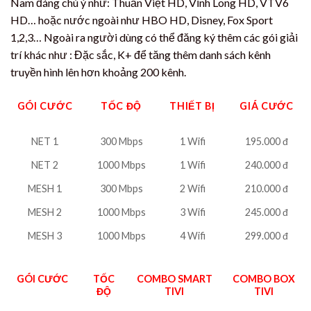
Nam đáng chú ý như: Thuần Việt HD, Vĩnh Long HD, VTV6
HD… hoặc nước ngoài như HBO HD, Disney, Fox Sport
1,2,3… Ngoài ra người dùng có thể đăng ký thêm các gói giải
trí khác như : Đặc sắc, K+ để tăng thêm danh sách kênh
truyền hình lên hơn khoảng 200 kênh.
GÓI CƯỚC
TỐC ĐỘ
THIẾT BỊ
GIÁ CƯỚC
NET 1
300 Mbps
1 Wifi
195.000 đ
NET 2
1000 Mbps
1 Wifi
240.000 đ
MESH 1
300 Mbps
2 Wifi
210.000 đ
MESH 2
1000 Mbps
3 Wifi
245.000 đ
MESH 3
1000 Mbps
4 Wifi
299.000 đ
GÓI CƯỚC
TỐC
COMBO SMART
COMBO BOX
ĐỘ
TIVI
TIVI