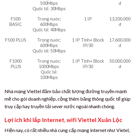
500Mbps
đ
Quốc tế: 30Mbps
F500
Trong nước:
1 IP
13.200.000
BASIC
600Mbps
đ
Quốc tế: 40Mbps
F500 PLUS
Trong nước:
1 IP Tĩnh+ Block
17.600.000
600Mbps
IP/30
đ
Quốc tế: 50Mbps
F1000
Trong nước:
1 IP Tĩnh+ Block
50.000.000
PLUS
1000Mbps
IP/30
đ
Quốc tế:
100Mbps
Nhà mạng Viettel đảm bảo chất lượng đường truyền mạnh
mẽ cho gói doanh nghiệp, cộng thêm băng thông quốc tế giúp
truy cập hay truyền tải sever nước ngoài nhanh chóng.
Lợi ích khi lắp Internet, wifi Viettel Xuân Lộc
Hiện nay, có rất nhiều nhà cung cấp mạng internet như Vietel,