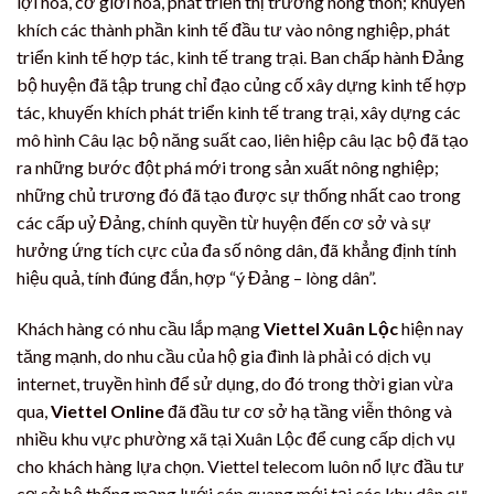
lợi hoá, cơ giới hoá, phát triển thị trường nông thôn; khuyến
khích các thành phần kinh tế đầu tư vào nông nghiệp, phát
triển kinh tế hợp tác, kinh tế trang trại. Ban chấp hành Đảng
bộ huyện đã tập trung chỉ đạo củng cố xây dựng kinh tế hợp
tác, khuyến khích phát triển kinh tế trang trại, xây dựng các
mô hình Câu lạc bộ năng suất cao, liên hiệp câu lạc bộ đã tạo
ra những bước đột phá mới trong sản xuất nông nghiệp;
những chủ trương đó đã tạo được sự thống nhất cao trong
các cấp uỷ Đảng, chính quyền từ huyện đến cơ sở và sự
hưởng ứng tích cực của đa số nông dân, đã khẳng định tính
hiệu quả, tính đúng đắn, hợp “ý Đảng – lòng dân”.
Khách hàng có nhu cầu lắp mạng
Viettel Xuân Lộc
hiện nay
tăng mạnh, do nhu cầu của hộ gia đình là phải có dịch vụ
internet, truyền hình để sử dụng, do đó trong thời gian vừa
qua,
Viettel Online
đã đầu tư cơ sở hạ tầng viễn thông và
nhiều khu vực phường xã tại Xuân Lộc để cung cấp dịch vụ
cho khách hàng lựa chọn. Viettel telecom luôn nổ lực đầu tư
cơ sở hệ thống mạng lưới cáp quang mới tại các khu dân cư