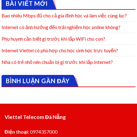
BÀI VIẾT MỚI
Bao nhiêu Mbps đủ cho cả gia đình học và làm việc cùng lúc?
Internet có ảnh hưởng đến trải nghiệm học online không?
Phụ huynh cần biết gì trước khi lắp WiFi cho con?
Internet Viettel có phù hợp cho học sinh học trực tuyến?
Nhà có trẻ nhỏ nên chuẩn bị gì trước khi lắp Internet?
BÌNH LUẬN GẦN ĐÂY
Viettel Telecom Đà Nẵng
Điện thoại:
0974357000