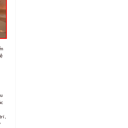
ến
hệ
hu
ác
rí ,
ư