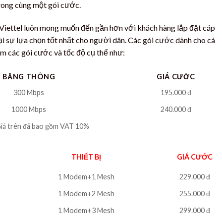
trong cùng một gói cước.
, Viettel luôn mong muốn đến gần hơn với khách hàng lắp đặt cáp
lại sự lựa chọn tốt nhất cho người dân. Các gói cước dành cho cá
ồm các gói cước và tốc độ cụ thể như:
BĂNG THÔNG
GIÁ CƯỚC
300 Mbps
195.000 đ
1000 Mbps
240.000 đ
iá trên đã bao gồm VAT 10%
THIẾT BỊ
GIÁ CƯỚC
1 Modem+1 Mesh
229.000 đ
1 Modem+2 Mesh
255.000 đ
1 Modem+3 Mesh
299.000 đ