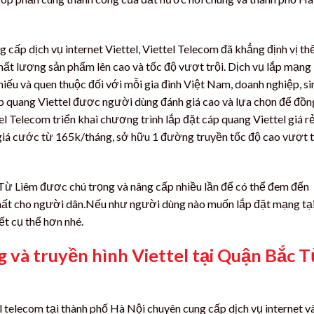
cấp dịch vụ internet Viettel, Viettel Telecom đã khẳng định vị th
hất lượng sản phẩm lên cao và tốc độ vượt trội. Dịch vụ lắp mạng
hiếu và quen thuộc đối với mỗi gia đình Việt Nam, doanh nghiệp, si
p quang Viettel được người dùng đánh giá cao và lựa chọn để đồn
ttel Telecom triển khai chương trình lắp đặt cáp quang Viettel giá rẻ
giá cước từ 165k/tháng, sở hữu 1 đường truyền tốc độ cao vượt t
Từ Liêm đươc chú trọng và nâng cấp nhiều lần để có thể đem đến
 nhất cho người dân.Nếu như người dùng nào muốn lắp đặt mạng tạ
ết cụ thể hơn nhé.
g và truyền hình Viettel tại Quận Bắc 
l telecom tại thành phố Hà Nội chuyên cung cấp dịch vụ internet v