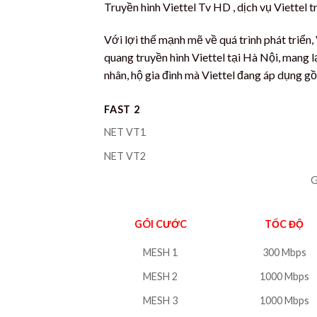
Truyền hình Viettel Tv HD , dịch vụ Viettel 
Với lợi thế mạnh mẽ về quá trình phát triển
quang truyền hình Viettel tại Hà Nội, mang 
nhân, hộ gia đình mà Viettel đang áp dụng g
FAST 2
NET VT1
NET VT2
G
GÓI CƯỚC
TỐC ĐỘ
MESH 1
300 Mbps
MESH 2
1000 Mbps
MESH 3
1000 Mbps