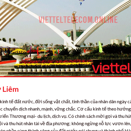
ừ Liêm
nh tế đất nước, đời sống vật chất, tinh thần của nhân dân ngày c
c chuyển dịch nhanh, mạnh, vững chắc. Cơ cấu kinh tế theo hướng
triển Thương mại- du lịch, dịch vụ. Có chính sách mời gọi và thu hú
 hội và thu hút nhân tài về địa phương; không ngừng nỗ lực vươn lên,
óp phần cùng thành công của đất nước nói chung và thành phố Hà