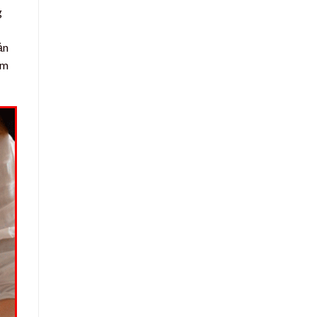
g
ản
ẩm