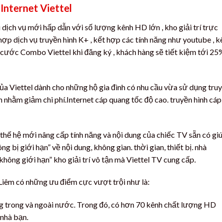
Internet Viettel
 dịch vụ mới hấp dẫn với số lượng kênh HD lớn , kho giải trí trực
hợp dịch vụ truyền hình K+ , kết hợp các tính năng như youtube , k
i cước Combo Viettel khi đăng ký , khách hàng sẽ tiết kiệm tới 25
 của Viettel dành cho những hộ gia đình có nhu cầu vừa sử dụng tru
 nhằm giảm chi phí.Internet cáp quang tốc độ cao. truyền hình cáp
 thế hệ mới nâng cấp tính năng và nội dung của chiếc TV sẵn có gi
 bị giới hạn” về nội dung, không gian. thời gian, thiết bị. nhà
ông giới hạn” kho giải trí vô tận mà Viettel TV cung cấp.
Liêm có những ưu điểm cực vượt trội như là:
ng trong và ngoài nước. Trong đó, có hơn 70 kênh chất lượng HD
 nhà bạn.