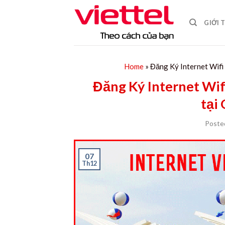
Skip
to
GIỚI 
content
Home
»
Đăng Ký Internet Wifi
Đăng Ký Internet Wif
tại
Poste
07
Th12