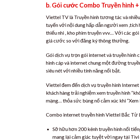
b. Gói cước Combo Truyền hình + 
Viettel TV là Truyền hình tương tác và nhiều
tuyến với nội dung hấp dẫn người xem ,tích 
thiếu nhi , kho phim truyện vvv… Với các gó
giá cước so với đăng ký thông thường.
Gói dịch vụ trọn gói internet và truyền hình
hình cáp và internet chung một đường truyền
siêu nét với nhiều tính năng nổi bật.
Viettel đem đến dịch vụ truyền hình Internet
khách hàng trải nghiệm xem truyền hình “không
mạng… thỏa sức bùng nổ cảm xúc khi “Xem kh
Combo internet truyền hình Viettel Bắc Từ 
Sỡ hữu hơn 200 kênh truyền hình nổi tiế
mang lại cảm giác tuyệt vời ngay tại Tivi