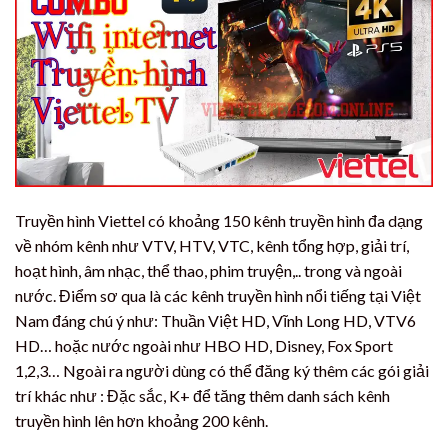
Truyền hình Viettel có khoảng 150 kênh truyền hình đa dạng
về nhóm kênh như VTV, HTV, VTC, kênh tổng hợp, giải trí,
hoạt hình, âm nhạc, thể thao, phim truyện,.. trong và ngoài
nước. Điểm sơ qua là các kênh truyền hình nổi tiếng tại Việt
Nam đáng chú ý như: Thuần Việt HD, Vĩnh Long HD, VTV6
HD… hoặc nước ngoài như HBO HD, Disney, Fox Sport
1,2,3… Ngoài ra người dùng có thể đăng ký thêm các gói giải
trí khác như : Đặc sắc, K+ để tăng thêm danh sách kênh
truyền hình lên hơn khoảng 200 kênh.