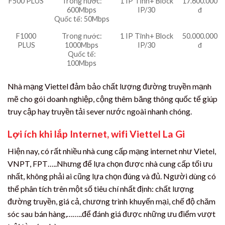
F500 PLUS
Trong nước:
1 IP Tĩnh+ Block
17.600.000
600Mbps
IP/30
đ
Quốc tế: 50Mbps
F1000
Trong nước:
1 IP Tĩnh+ Block
50.000.000
PLUS
1000Mbps
IP/30
đ
Quốc tế:
100Mbps
Nhà mạng Viettel đảm bảo chất lượng đường truyền mạnh
mẽ cho gói doanh nghiệp, cộng thêm băng thông quốc tế giúp
truy cập hay truyền tải sever nước ngoài nhanh chóng.
Lợi ích khi lắp Internet, wifi Viettel La Gi
Hiện nay, có rất nhiều nhà cung cấp mạng internet như Vietel,
VNPT, FPT…..Nhưng để lựa chọn được nhà cung cấp tối ưu
nhất, không phải ai cũng lựa chọn đúng và đủ. Người dùng có
thể phân tích trên một số tiêu chí nhất định: chất lượng
đường truyền, giá cả, chương trình khuyến mại, chế độ chăm
sóc sau bán hàng,……..để đánh giá được những ưu điểm vượt