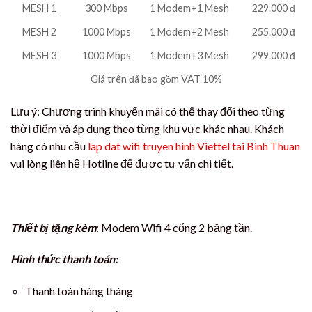
MESH 1
300 Mbps
1 Modem+1 Mesh
229.000 đ
MESH 2
1000 Mbps
1 Modem+2 Mesh
255.000 đ
MESH 3
1000 Mbps
1 Modem+3 Mesh
299.000 đ
Giá trên đã bao gồm VAT 10%
Lưu ý: Chương trình khuyến mãi có thể thay đổi theo từng
thời điểm và áp dụng theo từng khu vực khác nhau. Khách
hàng có nhu cầu
lap dat wifi truyen hinh Viettel tai Binh Thuan
vui lòng liên hệ Hotline để được tư vấn chi tiết.
Thiết bị tặng kèm
: Modem Wifi 4 cổng 2 băng tần.
Hình thức thanh toán:
Thanh toán hàng tháng