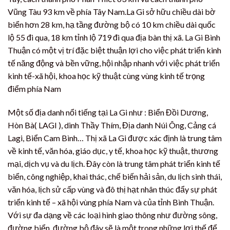
Vũng Tàu 93 km về phía Tây Nam.La Gi sở hữu chiều dài bờ
biển hơn 28 km, hạ tầng đường bộ có 10 km chiều dài quốc
lộ 55 đi qua, 18 km tỉnh lộ 719 đi qua địa bàn thị xã. La Gi Bình
Thuận có một vị trí đặc biệt thuận lợi cho việc phát triển kinh
tế năng động và bền vững, hội nhập nhanh với việc phát triển
kinh tế-xã hội, khoa học kỹ thuật cùng vùng kinh tế trọng
điểm phía Nam
Một số địa danh nổi tiếng tại La Gi như : Biển Đồi Dương,
Hòn Bà( LAGI ), dinh Thầy Thím, Địa danh Núi Ông, Cảng cá
Lagi, Biển Cam Bình… Thị xã La Gi được xác định là trung tâm
về kinh tế, văn hóa, giáo dục, y tế, khoa học kỹ thuật, thương
mại, dịch vụ và du lịch. Đây còn là trung tâm phát triển kinh tế
biển, công nghiệp, khai thác, chế biến hải sản, du lịch sinh thái,
văn hóa, lịch sử cấp vùng và đô thị hạt nhân thúc đẩy sự phát
triển kinh tế – xã hội vùng phía Nam và của tỉnh Bình Thuận.
Với sự đa dạng về các loại hình giao thông như đường sông,
đường biển, đường bộ đây sẽ là một trong những lợi thế để