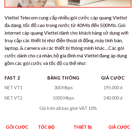
Viettel Telecom cung cấp nhiều gói cước cáp quang Viettel
đa dạng, tốc độ cao trong nước từ 40Mb đến 500Mb. Gói
internet cáp quang Viettel dành cho khách hàng sử dụng wifi
truy cập các thiết bị như điện thoại di động, máy tính bàn,
laptop, & camera và các thiết bị thông minh khác…Các gói
cước dành cho cá nhân, hộ gia đình mà Viettel đang áp dụng
gồm các gói cước và tốc độ cụ thể như:
FAST 2
BĂNG THÔNG
GIÁ CƯỚC
NET VT1
300 Mbps
195.000 đ
NET VT2
1000 Mbps
240.000 đ
Giá trên đã bao gồm VAT 10%
GÓI CƯỚC
TỐC ĐỘ
THIẾT BỊ
GIÁ CƯỚC