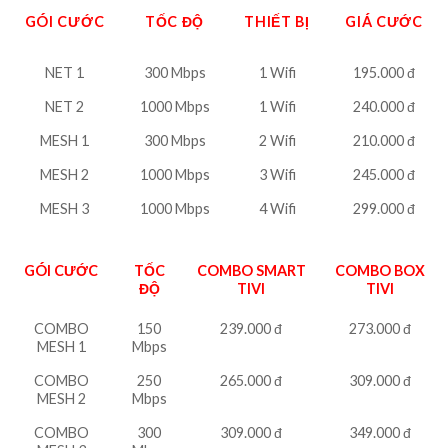
GÓI CƯỚC
TỐC ĐỘ
THIẾT BỊ
GIÁ CƯỚC
NET 1
300 Mbps
1 Wifi
195.000 đ
NET 2
1000 Mbps
1 Wifi
240.000 đ
MESH 1
300 Mbps
2 Wifi
210.000 đ
MESH 2
1000 Mbps
3 Wifi
245.000 đ
MESH 3
1000 Mbps
4 Wifi
299.000 đ
GÓI CƯỚC
TỐC
COMBO SMART
COMBO BOX
ĐỘ
TIVI
TIVI
COMBO
150
239.000 đ
273.000 đ
MESH 1
Mbps
COMBO
250
265.000 đ
309.000 đ
MESH 2
Mbps
COMBO
300
309.000 đ
349.000 đ