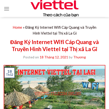
Skip
to
content
Home
»
Đăng Ký Internet Wifi Cáp Quang và Truyền
Hình Viettel tại Thị xã La Gi
Đăng Ký Internet Wifi Cáp Quang và
Truyền Hình Viettel tại Thị xã La Gi
Posted on
18 Tháng 12, 2021
by
Thương
18
Th12