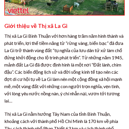
Giới thiệu về Thị xã La Gi
Thị xã La Gi Bình Thuận với hơn hàng trăm năm hình thành và
phát triển, lợi thế tiềm năng từ “rừng vàng, biển bạc” đã đưa
La Gi trở thành vùng đất “tụ nghĩa của lưu dân tứ xứ làm chổ
đứng khởi động cho lộ trình phát triển”. Từ những năm 1945,
mảnh đất La Gi đã được định hình là một nơi “Đất lành, chim
đậu”. Các biến động lịch sử và đời sống kinh tế tạo nên các
đợt di cư hội tụ về La Gi làm nên một cộng đồng xã hội mạnh
mẽ, một vùng đất với những con người trọn nghĩa, vẹn tình,
với lòng yêu nước nồng nàn, ý chí nhẫn nại, vươn tới tương
lai…
Thị xã La Gi nằm hướng Tây Nam của tỉnh Bình Thuận,
khoảng cách với thành phố Hồ Chí Minh là 170 km về phía
Tây, cách thành phố Phan Thiết 63 km và cách thành phố