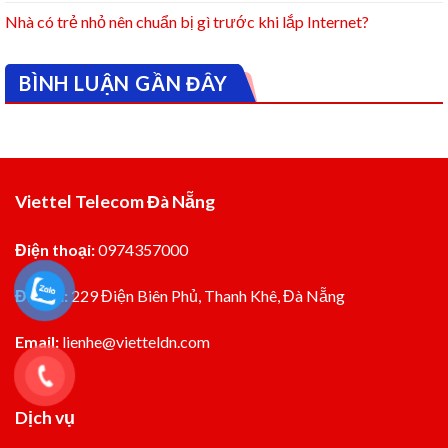
Nhà có trẻ nhỏ nên chuẩn bị gì trước khi lắp Internet?
BÌNH LUẬN GẦN ĐÂY
Viettel Telecom Đà Nẵng
Điện thoại:
0974357000
Đia chỉ:
229 Điện Biên Phủ, Thanh Khê, Đà Nẵng
Email:
lienhe@vietteldn.com
Dịch vụ