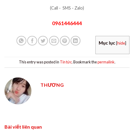
(Call - SMS - Zalo)
0961446444
Mục lục
[
hide
]
This entry was posted in
Tin tức
. Bookmark the
permalink
.
THƯƠNG
Bài viết liên quan