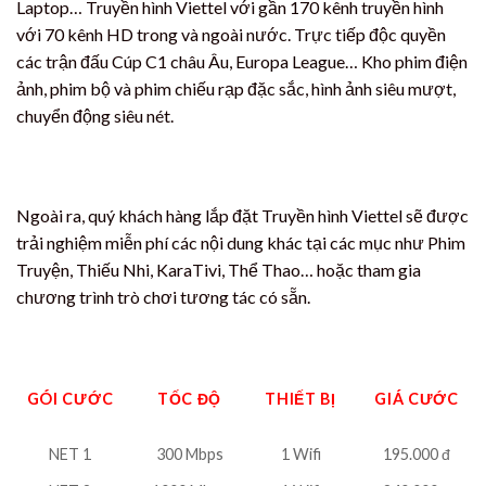
Laptop… Truyền hình Viettel với gần 170 kênh truyền hình
với 70 kênh HD trong và ngoài nước. Trực tiếp độc quyền
các trận đấu Cúp C1 châu Âu, Europa League… Kho phim điện
ảnh, phim bộ và phim chiếu rạp đặc sắc, hình ảnh siêu mượt,
chuyển động siêu nét.
Ngoài ra, quý khách hàng lắp đặt Truyền hình Viettel sẽ được
trải nghiệm miễn phí các nội dung khác tại các mục như Phim
Truyện, Thiếu Nhi, KaraTivi, Thể Thao… hoặc tham gia
chương trình trò chơi tương tác có sẵn.
GÓI CƯỚC
TỐC ĐỘ
THIẾT BỊ
GIÁ CƯỚC
NET 1
300 Mbps
1 Wifi
195.000 đ