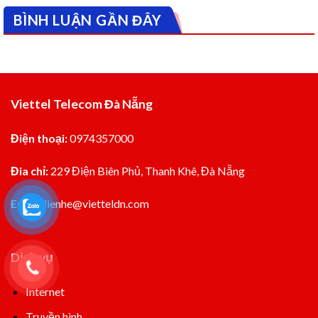
BÌNH LUẬN GẦN ĐÂY
Viettel Telecom Đà Nẵng
Điện thoại:
0974357000
Đia chỉ:
229 Điện Biên Phủ, Thanh Khê, Đà Nẵng
Email:
lienhe@vietteldn.com
Dịch vụ
Internet
Truyền hình