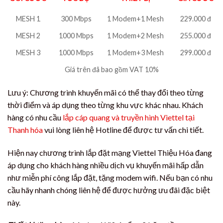
MESH 1
300 Mbps
1 Modem+1 Mesh
229.000 đ
MESH 2
1000 Mbps
1 Modem+2 Mesh
255.000 đ
MESH 3
1000 Mbps
1 Modem+3 Mesh
299.000 đ
Giá trên đã bao gồm VAT 10%
Lưu ý: Chương trình khuyến mãi có thể thay đổi theo từng
thời điểm và áp dụng theo từng khu vực khác nhau. Khách
hàng có nhu cầu
lắp cáp quang và truyền hình Viettel tại
Thanh hóa
vui lòng liên hệ Hotline để được tư vấn chi tiết.
Hiện nay chương trình lắp đặt mạng Viettel Thiệu Hóa đang
áp dụng cho khách hàng nhiều dịch vụ khuyến mãi hấp dẫn
như miễn phí công lắp đặt, tặng modem wifi. Nếu bạn có nhu
cầu hãy nhanh chóng liên hệ để được hưởng ưu đãi đặc biệt
này.