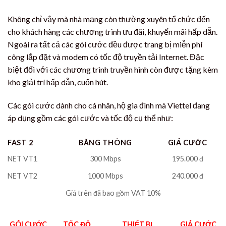
Không chỉ vậy mà nhà mạng còn thường xuyên tổ chức đến
cho khách hàng các chương trình ưu đãi, khuyến mãi hấp dẫn.
Ngoài ra tất cả các gói cước đều được trang bị miễn phí
công lắp đặt và modem có tốc độ truyền tải Internet. Đặc
biệt đối với các chương trình truyền hình còn được tặng kèm
kho giải trí hấp dẫn, cuốn hút.
Các gói cước dành cho cá nhân, hộ gia đình mà Viettel đang
áp dụng gồm các gói cước và tốc độ cụ thể như:
FAST 2
BĂNG THÔNG
GIÁ CƯỚC
NET VT1
300 Mbps
195.000 đ
NET VT2
1000 Mbps
240.000 đ
Giá trên đã bao gồm VAT 10%
GÓI CƯỚC
TỐC ĐỘ
THIẾT BỊ
GIÁ CƯỚC