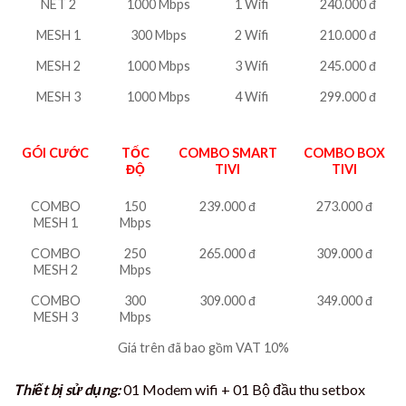
NET 2
1000 Mbps
1 Wifi
240.000 đ
MESH 1
300 Mbps
2 Wifi
210.000 đ
MESH 2
1000 Mbps
3 Wifi
245.000 đ
MESH 3
1000 Mbps
4 Wifi
299.000 đ
GÓI CƯỚC
TỐC
COMBO SMART
COMBO BOX
ĐỘ
TIVI
TIVI
COMBO
150
239.000 đ
273.000 đ
MESH 1
Mbps
COMBO
250
265.000 đ
309.000 đ
MESH 2
Mbps
COMBO
300
309.000 đ
349.000 đ
MESH 3
Mbps
Giá trên đã bao gồm VAT 10%
Thiết bị sử dụng:
01 Modem wifi + 01 Bộ đầu thu setbox