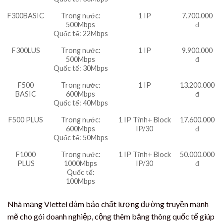
F300BASIC
Trong nước:
1 IP
7.700.000
500Mbps
đ
Quốc tế: 22Mbps
F300LUS
Trong nước:
1 IP
9.900.000
500Mbps
đ
Quốc tế: 30Mbps
F500
Trong nước:
1 IP
13.200.000
BASIC
600Mbps
đ
Quốc tế: 40Mbps
F500 PLUS
Trong nước:
1 IP Tĩnh+ Block
17.600.000
600Mbps
IP/30
đ
Quốc tế: 50Mbps
F1000
Trong nước:
1 IP Tĩnh+ Block
50.000.000
PLUS
1000Mbps
IP/30
đ
Quốc tế:
100Mbps
Nhà mạng Viettel đảm bảo chất lượng đường truyền mạnh
mẽ cho gói doanh nghiệp, cộng thêm băng thông quốc tế giúp