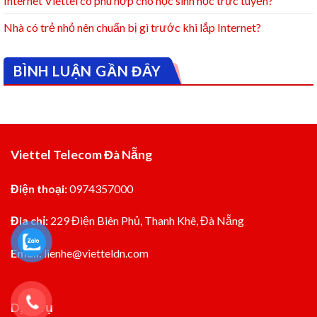
Internet Viettel có phù hợp cho học sinh học trực tuyến?
Nhà có trẻ nhỏ nên chuẩn bị gì trước khi lắp Internet?
BÌNH LUẬN GẦN ĐÂY
Viettel Telecom Đà Nẵng
Điện thoại:
0974357000
Đia chỉ:
229 Điện Biên Phủ, Thanh Khê, Đà Nẵng
Email:
lienhe@vietteldn.com
Dịch vụ