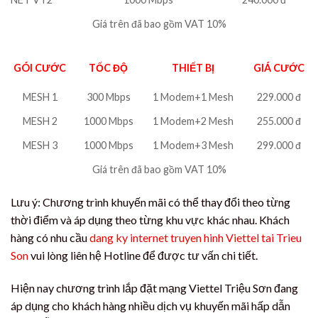
Giá trên đã bao gồm VAT 10%
GÓI CƯỚC
TỐC ĐỘ
THIẾT BỊ
GIÁ CƯỚC
MESH 1
300 Mbps
1 Modem+1 Mesh
229.000 đ
MESH 2
1000 Mbps
1 Modem+2 Mesh
255.000 đ
MESH 3
1000 Mbps
1 Modem+3 Mesh
299.000 đ
Giá trên đã bao gồm VAT 10%
Lưu ý: Chương trình khuyến mãi có thể thay đổi theo từng
thời điểm và áp dụng theo từng khu vực khác nhau. Khách
hàng có nhu cầu
dang ky internet truyen hinh Viettel tai Trieu
Son
vui lòng liên hệ Hotline để được tư vấn chi tiết.
Hiện nay chương trình lắp đặt mạng Viettel Triệu Sơn đang
áp dụng cho khách hàng nhiều dịch vụ khuyến mãi hấp dẫn