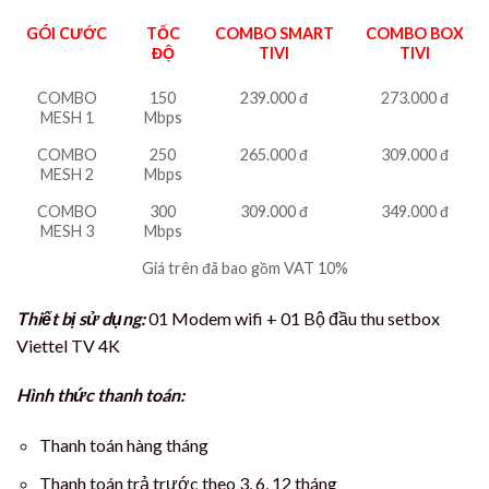
GÓI CƯỚC
TỐC
COMBO SMART
COMBO BOX
ĐỘ
TIVI
TIVI
COMBO
150
239.000 đ
273.000 đ
MESH 1
Mbps
COMBO
250
265.000 đ
309.000 đ
MESH 2
Mbps
COMBO
300
309.000 đ
349.000 đ
MESH 3
Mbps
Giá trên đã bao gồm VAT 10%
Thiết bị sử dụng:
01 Modem wifi + 01 Bộ đầu thu setbox
Viettel TV 4K
Hình thức thanh toán:
Thanh toán hàng tháng
Thanh toán trả trước theo 3, 6, 12 tháng