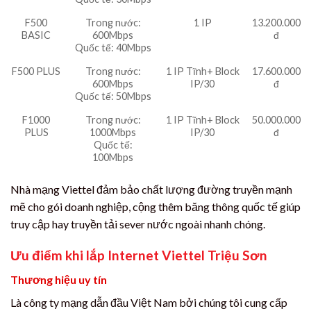
F500
Trong nước:
1 IP
13.200.000
BASIC
600Mbps
đ
Quốc tế: 40Mbps
F500 PLUS
Trong nước:
1 IP Tĩnh+ Block
17.600.000
600Mbps
IP/30
đ
Quốc tế: 50Mbps
F1000
Trong nước:
1 IP Tĩnh+ Block
50.000.000
PLUS
1000Mbps
IP/30
đ
Quốc tế:
100Mbps
Nhà mạng Viettel đảm bảo chất lượng đường truyền mạnh
mẽ cho gói doanh nghiệp, cộng thêm băng thông quốc tế giúp
truy cập hay truyền tải sever nước ngoài nhanh chóng.
Ưu điểm khi lắp Internet Viettel Triệu Sơn
Thương hiệu uy tín
Là công ty mạng dẫn đầu Việt Nam bởi chúng tôi cung cấp