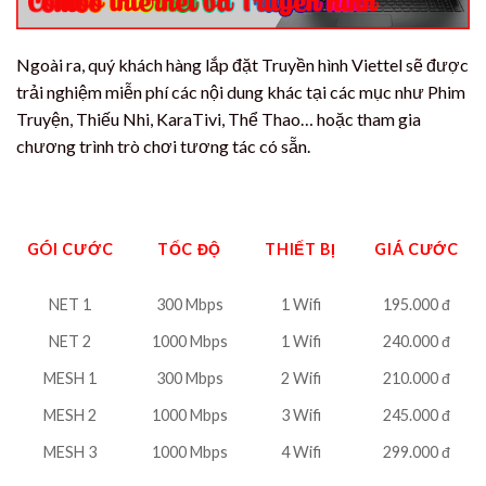
Ngoài ra, quý khách hàng lắp đặt Truyền hình Viettel sẽ được
trải nghiệm miễn phí các nội dung khác tại các mục như Phim
Truyện, Thiếu Nhi, KaraTivi, Thể Thao… hoặc tham gia
chương trình trò chơi tương tác có sẵn.
GÓI CƯỚC
TỐC ĐỘ
THIẾT BỊ
GIÁ CƯỚC
NET 1
300 Mbps
1 Wifi
195.000 đ
NET 2
1000 Mbps
1 Wifi
240.000 đ
MESH 1
300 Mbps
2 Wifi
210.000 đ
MESH 2
1000 Mbps
3 Wifi
245.000 đ
MESH 3
1000 Mbps
4 Wifi
299.000 đ