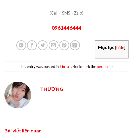
(Call - SMS - Zalo)
0961446444
Mục lục
[
hide
]
This entry was posted in
Tin tức
. Bookmark the
permalink
.
THƯƠNG
Bài viết liên quan