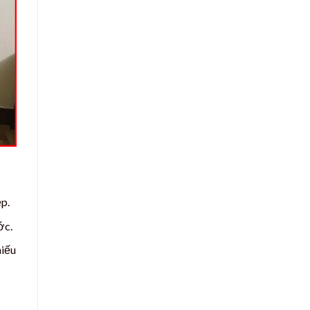
p.
ớc.
hiếu