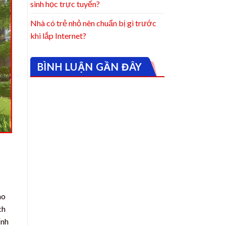
sinh học trực tuyến?
Nhà có trẻ nhỏ nên chuẩn bị gì trước
khi lắp Internet?
BÌNH LUẬN GẦN ĐÂY
ào
ch
ỉnh