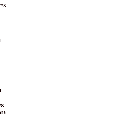
ờng
c
i
ự
i
ng
nhà