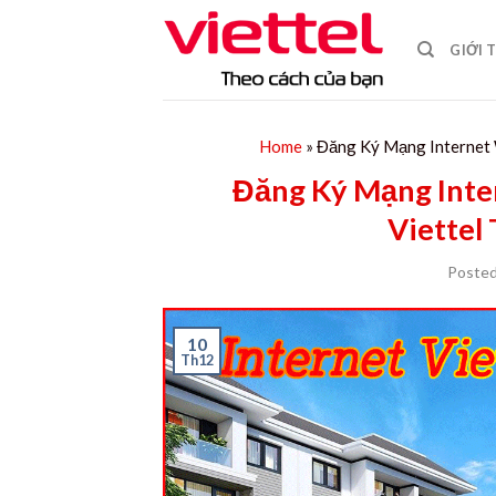
Skip
to
GIỚI 
content
Home
»
Đăng Ký Mạng Internet 
Đăng Ký Mạng Inte
Viettel
Poste
10
Th12