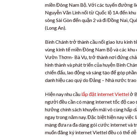
miền Đông Nam Bộ. Với các tuyến đường liê
Nguyễn Văn Linh nối từ Quốc lộ 1A đến khu
sông Sài Gòn đến quận 2 và đi Đồng Nai, Qu
(Long An).
Bình Chánh trở thành cầu nối giao lưu kinh
vùng kinh tế miền Đông Nam Bộ và các khu công
Vườn Thơm- Bà Vụ, trở thành nơi đứng chân c
hình thành và phát triển của huyện Bình C
chiến đấu, lao động và sáng tạo để góp phầ
danh hiệu cao quý do Đảng – Nhà nước trao
Hiện nay nhu cầu
lắp đặt internet Viettel
ở B
người đều cần có mạng internet tốc độ cao
hưởng chính sách khuyến mãi vô cùng hấp dẫ
ngay trong năm nay. Đặc biệt hiện nay việc 
mạng đưa ra đa dạng gói cước internet và tr
muốn đăng ký internet Viettel đều có thể dễ