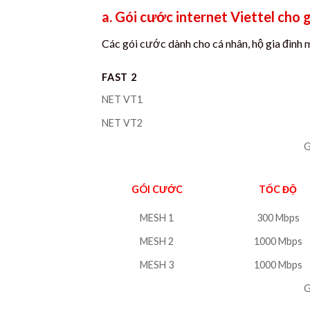
a. Gói cước internet Viettel cho g
Các gói cước dành cho cá nhân, hộ gia đình 
FAST 2
NET VT1
NET VT2
G
GÓI CƯỚC
TỐC ĐỘ
MESH 1
300 Mbps
MESH 2
1000 Mbps
MESH 3
1000 Mbps
G