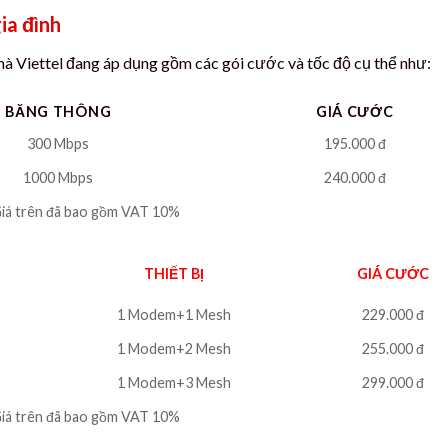
ia đình
mà Viettel đang áp dụng gồm các gói cước và tốc độ cụ thể như:
BĂNG THÔNG
GIÁ CƯỚC
300 Mbps
195.000 đ
1000 Mbps
240.000 đ
iá trên đã bao gồm VAT 10%
THIẾT BỊ
GIÁ CƯỚC
1 Modem+1 Mesh
229.000 đ
1 Modem+2 Mesh
255.000 đ
1 Modem+3 Mesh
299.000 đ
iá trên đã bao gồm VAT 10%