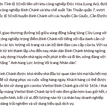
n Tỉnh lộ 10 nối liền với khu công nghiệp Đức Hòa (Long An); đư
 công nghiệp Bình Chánh và khu chế xuất Tân Thuận quận 7, vượt
ốc lộ 50 nối huyện Bình Chánh với các huyện Cần Giuộc, Cần Đướ
 tế, giao thương đường bộ giữa vùng đồng bằng Sông Cửu Long vớ
 nghiệp trọng điểm.Bình Chánh nổi tiếng với địa danh căn cứ
ác lực lượng vũ trang và cán bộ lãnh đạo cao cấp của ta. Với s
hánh từ khi thành lập cho đến nay, nhân dân Bình Chánh không ngừng
n xây dựng Huyện nhà ngày một phát triển và đi lên, xứng đáng với
 tặng “ Anh hùng Lực lượng Vũ trang Nhân dân”.
ình Chánh được khá nhiều nhà đầu tư quan tâm khi mà hầu hết mọ
 để sử dụng phục vụ cuộc sống hàng ngày. Khách hàng có thể được
n khi sử dụng gói combo Viettel Bình Chánh giá chỉ từ 165k / thá
lắp mạng Viettel Bình Chánh lại trở nên đơn giản hơn bao giờ hết, 
uyền hình, bất cứ ai, đối tượng nào từ cá nhân hay doanh nghiệp
 dàng trải nghiệm và sử dụng hiệu quả dịch vụ.