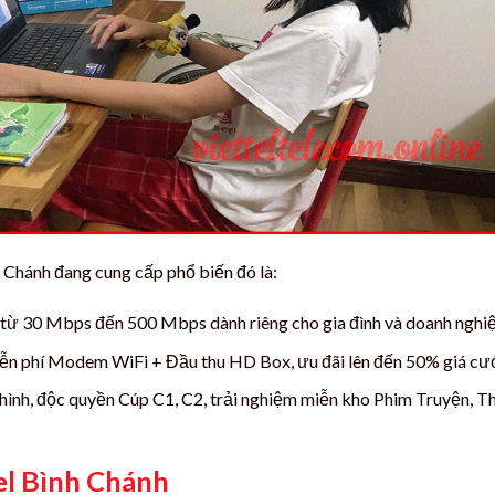
h Chánh đang cung cấp phổ biến đó là:
 từ 30 Mbps đến 500 Mbps dành riêng cho gia đình và doanh nghiệ
iễn phí Modem WiFi + Đầu thu HD Box, ưu đãi lên đến 50% giá cư
 hình, độc quyền Cúp C1, C2, trải nghiệm miễn kho Phim Truyện, T
el Bình Chánh