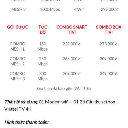
MESH 3
1000 Mbps
4 Wifi
299.000 đ
GÓI CƯỚC
TỐC
COMBO SMART
COMBO BOX
ĐỘ
TIVI
TIVI
COMBO
150
239.000 đ
273.000 đ
MESH 1
Mbps
COMBO
250
265.000 đ
309.000 đ
MESH 2
Mbps
COMBO
300
309.000 đ
349.000 đ
MESH 3
Mbps
Giá trên đã bao gồm VAT 10%
Thiết bị sử dụng:
01 Modem wifi + 01 Bộ đầu thu setbox
Viettel TV 4K
Hình thức thanh toán: