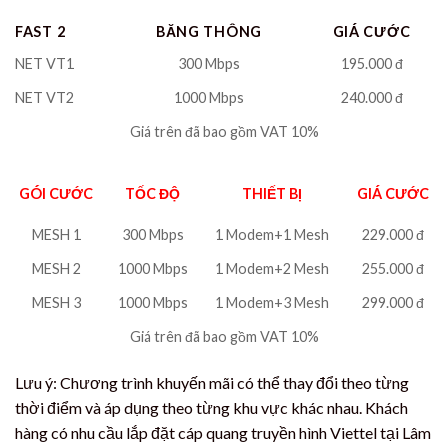
FAST 2
BĂNG THÔNG
GIÁ CƯỚC
NET VT1
300 Mbps
195.000 đ
NET VT2
1000 Mbps
240.000 đ
Giá trên đã bao gồm VAT 10%
GÓI CƯỚC
TỐC ĐỘ
THIẾT BỊ
GIÁ CƯỚC
MESH 1
300 Mbps
1 Modem+1 Mesh
229.000 đ
MESH 2
1000 Mbps
1 Modem+2 Mesh
255.000 đ
MESH 3
1000 Mbps
1 Modem+3 Mesh
299.000 đ
Giá trên đã bao gồm VAT 10%
Lưu ý: Chương trình khuyến mãi có thể thay đổi theo từng
thời điểm và áp dụng theo từng khu vực khác nhau. Khách
hàng có nhu cầu lắp đặt cáp quang truyền hình Viettel tại Lâm