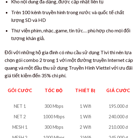
Kho nội dung đa dạng, được cập nhật liên tụ
Trên 100 kênh truyền hình trong nước và quốc tế chất
lượng SD và HD
Thư viện phim, nhạc, game, tin tức… phù hợp cho mọi đối
tượng khán giả.
Đối với những hộ gia đình có nhu cầu sử dụng Tivi thì nên lựa
chọn gói combo 2 trong 1 với một đường truyền Internet cáp
quang và một đầu thu sử dụng Truyền Hình Viettel với ưu đãi
giá tiết kiệm đến 35% chi phí.
GÓI CƯỚC
TỐC ĐỘ
THIẾT BỊ
GIÁ CƯỚC
NET 1
300 Mbps
1 Wifi
195.000 đ
NET 2
1000 Mbps
1 Wifi
240.000 đ
MESH 1
300 Mbps
2 Wifi
210.000 đ
MESH 2
1000 Mbps
3 Wifi
245.000 đ