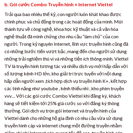
b. Gói cước Combo Truyền hình + Internet Viettel
Trải qua bao nhiêu thế kỷ, con người luôn khát khao được
chinh phục và chủ động trong các hoạt động của mình. Mọi
thành tựu về công nghệ, khoa học kỹ thuật và cả văn hóa
nghệ thuật đã minh chứng cho nhu cầu “làm chủ” của con
người. Trong kỷ nguyên Internet, lĩnh vực truyền hình cũng đã
có những bước tiến vượt bậc, mang đến cho người sử dụng
những trải nghiệm thú vị và những tiện ích thông minh. Viettel
TV là truyền hình tương tác và nhiều dịch vụ mới hấp dẫn với
số lượng kênh HD lớn, kho giải trí trực tuyến với nội dung
hấp dẫn người xem ,tích hợp dịch vụ truyền hình K+, kết hợp
các tính năng như youtube , kênh thiếu nhi , kho phim truyện
vvv… Với các gói cước Combo Viettel khi đăng ký, khách
hàng sẽ tiết kiệm tới 25% giá cước so với đăng ký thông
thường. Gói dịch vụ trọn gói internet và truyền hình của
Viettel dành cho những hộ gia đình có nhu cầu vừa sử dụng
truyền hình cáp và internet chung một đường truyền nhằm
giảm chi phí.Internet cáp quang tốc độ cao. truyền hình cáp