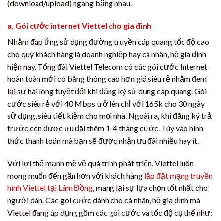
(download/upload) ngang bằng nhau.
a. Gói cước internet Viettel cho gia đình
Nhằm đáp ứng sử dụng đường truyền cáp quang tốc độ cao
cho quý khách hàng là doanh nghiệp hay cá nhân, hộ gia đình
hiện nay. Tổng đài Viettel Telecom có các gói cước Internet
hoàn toàn mới có băng thông cao hơn giá siêu rẻ nhằm đem
lại sự hài lòng tuyệt đối khi đăng ký sử dụng cáp quang. Gói
cước siêu rẻ với 40 Mbps trở lên chỉ với 165k cho 30 ngày
sử dụng, siêu tiết kiệm cho mọi nhà. Ngoài ra, khi đăng ký trả
trước còn được ưu đãi thêm 1-4 tháng cước. Tùy vào hình
thức thanh toán mà bạn sẽ được nhận ưu đãi nhiều hay ít.
Với lợi thế mạnh mẽ về quá trình phát triển, Viettel luôn
mong muốn đến gần hơn với khách hàng
lắp đặt mạng truyền
hình Viettel tại Lâm Đồng
, mang lại sự lựa chọn tốt nhất cho
người dân. Các gói cước dành cho cá nhân, hộ gia đình mà
Viettel đang áp dụng gồm các gói cước và tốc độ cụ thể như: