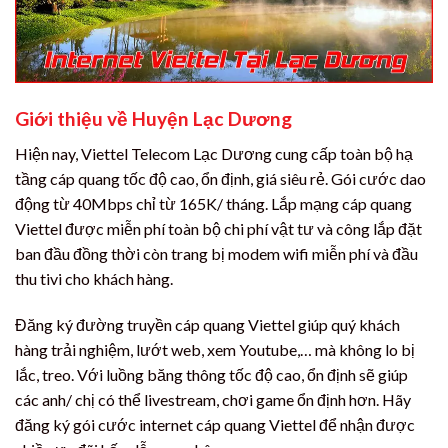
Giới thiệu về Huyện Lạc Dương
Hiện nay, Viettel Telecom Lạc Dương cung cấp toàn bộ hạ
tầng cáp quang tốc độ cao, ổn định, giá siêu rẻ. Gói cước dao
động từ 40Mbps chỉ từ 165K/ tháng. Lắp mạng cáp quang
Viettel được miễn phí toàn bộ chi phí vật tư và công lắp đặt
ban đầu đồng thời còn trang bị modem wifi miễn phí và đầu
thu tivi cho khách hàng.
Đăng ký đường truyền cáp quang Viettel giúp quý khách
hàng trải nghiệm, lướt web, xem Youtube,… mà không lo bị
lắc, treo. Với luồng băng thông tốc độ cao, ổn định sẽ giúp
các anh/ chị có thể livestream, chơi game ổn định hơn. Hãy
đăng ký gói cước internet cáp quang Viettel để nhận được