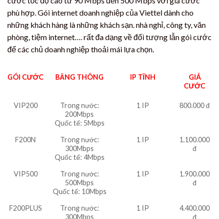
cước tốc độ cao từ 90 Mbps đến 500 Mbps với giá cước
phù hợp. Gói internet doanh nghiệp của Viettel dành cho
những khách hàng là những khách sạn. nhà nghỉ, công ty, văn
phòng, tiệm internet…. rất đa dạng về đối tượng lẫn gói cước
để các chủ doanh nghiệp thoải mái lựa chọn.
GÓI CƯỚC
BĂNG THÔNG
IP TĨNH
GIÁ
CƯỚC
VIP200
Trong nước:
1 IP
800.000 đ
200Mbps
Quốc tế: 5Mbps
F200N
Trong nước:
1 IP
1.100.000
300Mbps
đ
Quốc tế: 4Mbps
VIP500
Trong nước:
1 IP
1.900.000
500Mbps
đ
Quốc tế: 10Mbps
F200PLUS
Trong nước:
1 IP
4.400.000
300Mbps
đ