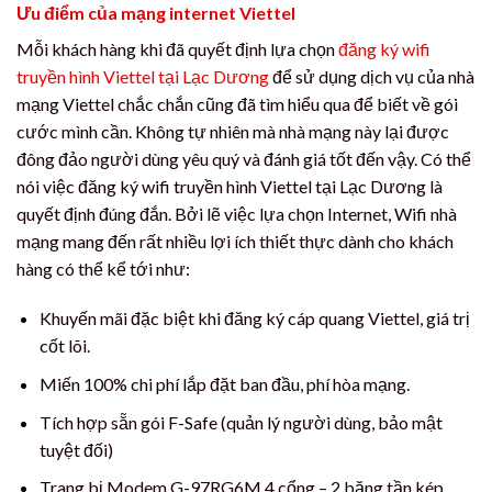
Ưu điểm của mạng internet Viettel
Mỗi khách hàng khi đã quyết định lựa chọn
đăng ký wifi
truyền hình Viettel tại Lạc Dương
để sử dụng dịch vụ của nhà
mạng Viettel chắc chắn cũng đã tìm hiểu qua để biết về gói
cước mình cần. Không tự nhiên mà nhà mạng này lại được
đông đảo người dùng yêu quý và đánh giá tốt đến vậy. Có thể
nói việc đăng ký wifi truyền hình Viettel tại Lạc Dương là
quyết định đúng đắn. Bởi lẽ việc lựa chọn Internet, Wifi nhà
mạng mang đến rất nhiều lợi ích thiết thực dành cho khách
hàng có thể kể tới như:
Khuyến mãi đặc biệt khi đăng ký cáp quang Viettel, giá trị
cốt lõi.
Miến 100% chi phí lắp đặt ban đầu, phí hòa mạng.
Tích hợp sẵn gói F-Safe (quản lý người dùng, bảo mật
tuyệt đối)
Trang bị Modem G-97RG6M 4 cổng – 2 băng tần kép