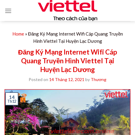
Skip
to
content
Home
»
Đăng Ký Mạng Internet Wifi Cáp Quang Truyền
Hình Viettel Tại Huyện Lạc Dương
Đăng Ký Mạng Internet Wifi Cáp
Quang Truyền Hình Viettel Tại
Huyện Lạc Dương
Posted on
14 Tháng 12, 2021
by
Thương
14
Th12