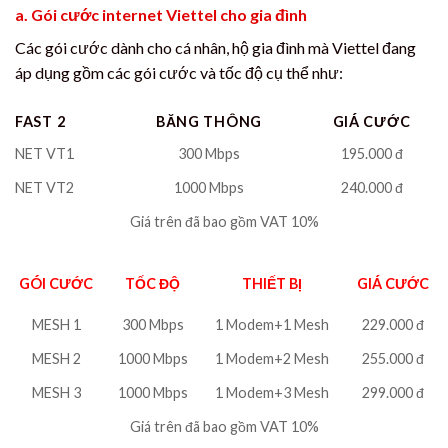
a. Gói cước internet Viettel cho gia đình
Các gói cước dành cho cá nhân, hộ gia đình mà Viettel đang
áp dụng gồm các gói cước và tốc độ cụ thể như:
FAST 2
BĂNG THÔNG
GIÁ CƯỚC
NET VT1
300 Mbps
195.000 đ
NET VT2
1000 Mbps
240.000 đ
Giá trên đã bao gồm VAT 10%
GÓI CƯỚC
TỐC ĐỘ
THIẾT BỊ
GIÁ CƯỚC
MESH 1
300 Mbps
1 Modem+1 Mesh
229.000 đ
MESH 2
1000 Mbps
1 Modem+2 Mesh
255.000 đ
MESH 3
1000 Mbps
1 Modem+3 Mesh
299.000 đ
Giá trên đã bao gồm VAT 10%