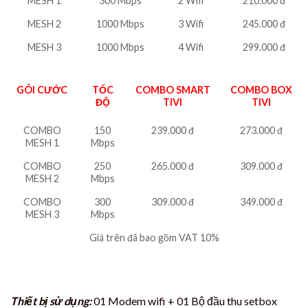
MESH 1
300 Mbps
2 Wifi
210.000 đ
MESH 2
1000 Mbps
3 Wifi
245.000 đ
MESH 3
1000 Mbps
4 Wifi
299.000 đ
GÓI CƯỚC
TỐC
COMBO SMART
COMBO BOX
ĐỘ
TIVI
TIVI
COMBO
150
239.000 đ
273.000 đ
MESH 1
Mbps
COMBO
250
265.000 đ
309.000 đ
MESH 2
Mbps
COMBO
300
309.000 đ
349.000 đ
MESH 3
Mbps
Giá trên đã bao gồm VAT 10%
Thiết bị sử dụng:
01 Modem wifi + 01 Bộ đầu thu setbox