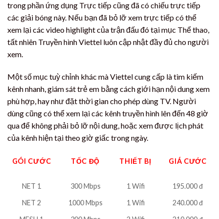
trong phần ứng dụng Trực tiếp cũng đã có chiếu trực tiếp
các giải bóng này. Nếu bạn đã bỏ lỡ xem trực tiếp có thể
xem lại các video highlight của trận đấu đó tại mục Thể thao,
tất nhiên Truyền hình Viettel luôn cập nhật đầy đủ cho người
xem.
Một số mục tuỳ chỉnh khác mà Viettel cung cấp là tìm kiếm
kênh nhanh, giám sát trẻ em bằng cách giới hạn nội dung xem
phù hợp, hay như đặt thời gian cho phép dùng TV. Người
dùng cũng có thể xem lại các kênh truyền hình lên đến 48 giờ
qua để không phải bỏ lỡ nội dung, hoặc xem được lịch phát
của kênh hiện tại theo giờ giấc trong ngày.
GÓI CƯỚC
TỐC ĐỘ
THIẾT BỊ
GIÁ CƯỚC
NET 1
300 Mbps
1 Wifi
195.000 đ
NET 2
1000 Mbps
1 Wifi
240.000 đ