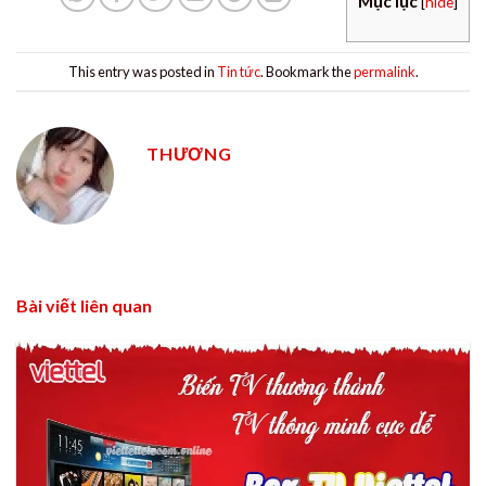
Mục lục
[
hide
]
This entry was posted in
Tin tức
. Bookmark the
permalink
.
THƯƠNG
Bài viết liên quan