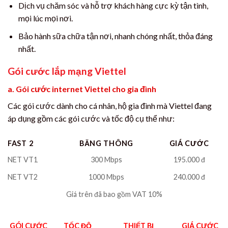
Dịch vụ chăm sóc và hỗ trợ khách hàng cực kỳ tận tình,
mọi lúc mọi nơi.
Bảo hành sữa chữa tận nơi, nhanh chóng nhất, thỏa đáng
nhất.
Gói cước lắp mạng Viettel
a. Gói cước internet Viettel cho gia đình
Các gói cước dành cho cá nhân, hộ gia đình mà Viettel đang
áp dụng gồm các gói cước và tốc độ cụ thể như:
FAST 2
BĂNG THÔNG
GIÁ CƯỚC
NET VT1
300 Mbps
195.000 đ
NET VT2
1000 Mbps
240.000 đ
Giá trên đã bao gồm VAT 10%
GÓI CƯỚC
TỐC ĐỘ
THIẾT BỊ
GIÁ CƯỚC