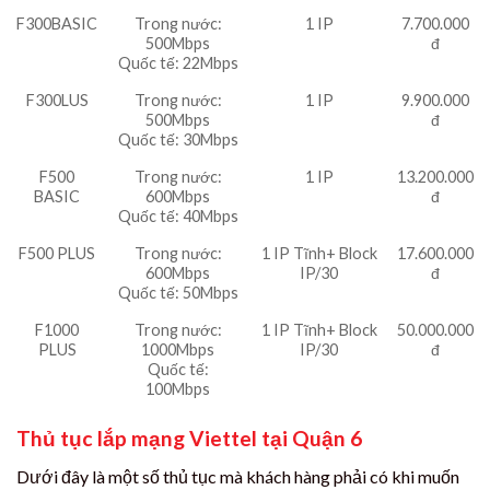
F300BASIC
Trong nước:
1 IP
7.700.000
500Mbps
đ
Quốc tế: 22Mbps
F300LUS
Trong nước:
1 IP
9.900.000
500Mbps
đ
Quốc tế: 30Mbps
F500
Trong nước:
1 IP
13.200.000
BASIC
600Mbps
đ
Quốc tế: 40Mbps
F500 PLUS
Trong nước:
1 IP Tĩnh+ Block
17.600.000
600Mbps
IP/30
đ
Quốc tế: 50Mbps
F1000
Trong nước:
1 IP Tĩnh+ Block
50.000.000
PLUS
1000Mbps
IP/30
đ
Quốc tế:
100Mbps
Thủ tục lắp mạng Viettel tại Quận 6
Dưới đây là một số thủ tục mà khách hàng phải có khi muốn