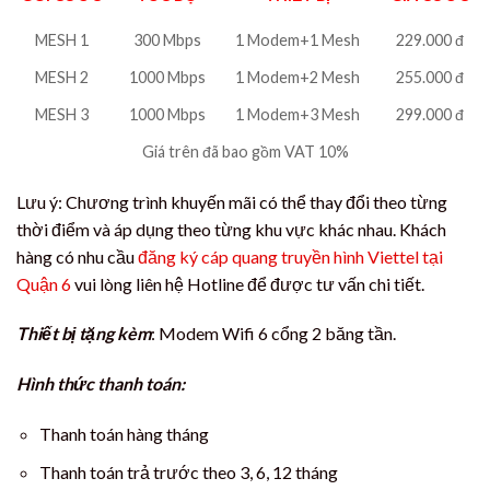
MESH 1
300 Mbps
1 Modem+1 Mesh
229.000 đ
MESH 2
1000 Mbps
1 Modem+2 Mesh
255.000 đ
MESH 3
1000 Mbps
1 Modem+3 Mesh
299.000 đ
Giá trên đã bao gồm VAT 10%
Lưu ý: Chương trình khuyến mãi có thể thay đổi theo từng
thời điểm và áp dụng theo từng khu vực khác nhau. Khách
hàng có nhu cầu
đăng ký cáp quang truyền hình Viettel tại
Quận 6
vui lòng liên hệ Hotline để được tư vấn chi tiết.
Thiết bị tặng kèm
: Modem Wifi 6 cổng 2 băng tần.
Hình thức thanh toán:
Thanh toán hàng tháng
Thanh toán trả trước theo 3, 6, 12 tháng