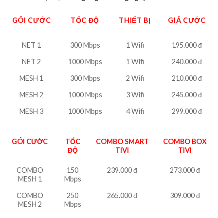
GÓI CƯỚC
TỐC ĐỘ
THIẾT BỊ
GIÁ CƯỚC
NET 1
300 Mbps
1 Wifi
195.000 đ
NET 2
1000 Mbps
1 Wifi
240.000 đ
MESH 1
300 Mbps
2 Wifi
210.000 đ
MESH 2
1000 Mbps
3 Wifi
245.000 đ
MESH 3
1000 Mbps
4 Wifi
299.000 đ
GÓI CƯỚC
TỐC
COMBO SMART
COMBO BOX
ĐỘ
TIVI
TIVI
COMBO
150
239.000 đ
273.000 đ
MESH 1
Mbps
COMBO
250
265.000 đ
309.000 đ
MESH 2
Mbps