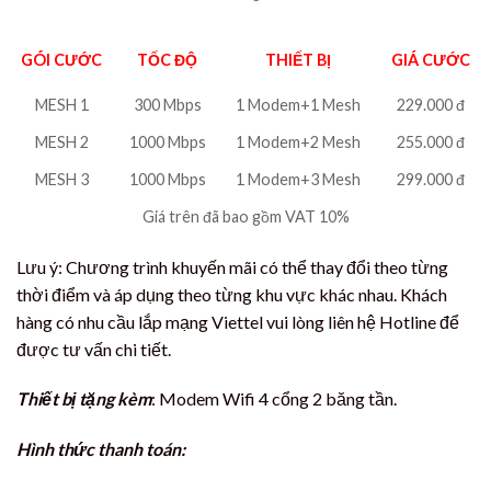
GÓI CƯỚC
TỐC ĐỘ
THIẾT BỊ
GIÁ CƯỚC
MESH 1
300 Mbps
1 Modem+1 Mesh
229.000 đ
MESH 2
1000 Mbps
1 Modem+2 Mesh
255.000 đ
MESH 3
1000 Mbps
1 Modem+3 Mesh
299.000 đ
Giá trên đã bao gồm VAT 10%
Lưu ý: Chương trình khuyến mãi có thể thay đổi theo từng
thời điểm và áp dụng theo từng khu vực khác nhau. Khách
hàng có nhu cầu lắp mạng Viettel vui lòng liên hệ Hotline để
được tư vấn chi tiết.
Thiết bị tặng kèm
: Modem Wifi 4 cổng 2 băng tần.
Hình thức thanh toán: