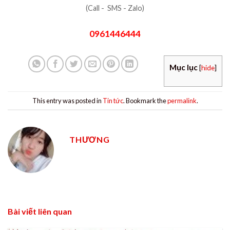
(Call - SMS - Zalo)
0961446444
Mục lục
[
hide
]
This entry was posted in
Tin tức
. Bookmark the
permalink
.
THƯƠNG
Bài viết liên quan