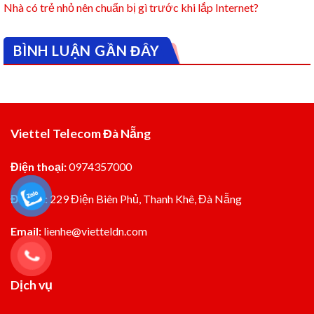
Nhà có trẻ nhỏ nên chuẩn bị gì trước khi lắp Internet?
BÌNH LUẬN GẦN ĐÂY
Viettel Telecom Đà Nẵng
Điện thoại:
0974357000
Đia chỉ:
229 Điện Biên Phủ, Thanh Khê, Đà Nẵng
Email:
lienhe@vietteldn.com
Dịch vụ