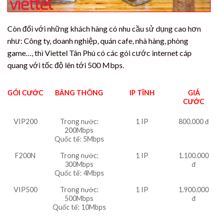
Còn đối với những khách hàng có nhu cầu sử dụng cao hơn
như: Công ty, doanh nghiệp, quán cafe, nhà hàng, phòng
game…, thì Viettel Tân Phú có các gói cước internet cáp
quang với tốc độ lên tới 500 Mbps.
GÓI CƯỚC
BĂNG THÔNG
IP TĨNH
GIÁ
CƯỚC
VIP200
Trong nước:
1 IP
800.000 đ
200Mbps
Quốc tế: 5Mbps
F200N
Trong nước:
1 IP
1.100.000
300Mbps
đ
Quốc tế: 4Mbps
VIP500
Trong nước:
1 IP
1.900.000
500Mbps
đ
Quốc tế: 10Mbps