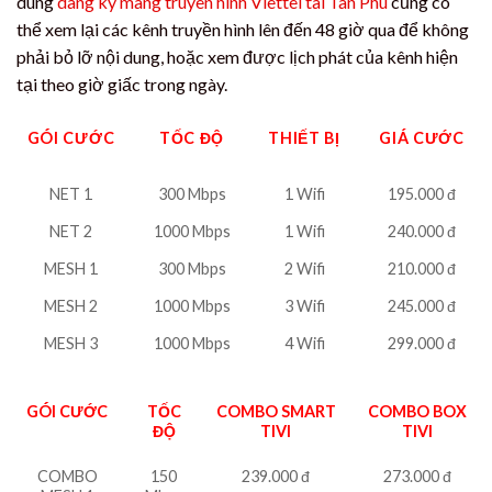
dùng
dang ky mang truyen hinh Viettel tai Tan Phu
cũng có
thể xem lại các kênh truyền hình lên đến 48 giờ qua để không
phải bỏ lỡ nội dung, hoặc xem được lịch phát của kênh hiện
tại theo giờ giấc trong ngày.
GÓI CƯỚC
TỐC ĐỘ
THIẾT BỊ
GIÁ CƯỚC
NET 1
300 Mbps
1 Wifi
195.000 đ
NET 2
1000 Mbps
1 Wifi
240.000 đ
MESH 1
300 Mbps
2 Wifi
210.000 đ
MESH 2
1000 Mbps
3 Wifi
245.000 đ
MESH 3
1000 Mbps
4 Wifi
299.000 đ
GÓI CƯỚC
TỐC
COMBO SMART
COMBO BOX
ĐỘ
TIVI
TIVI
COMBO
150
239.000 đ
273.000 đ